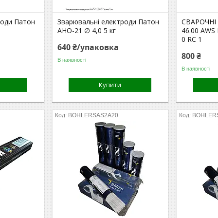
роди Патон
Зварювальні електроди Патон
CВАРОЧНІ
АНО-21 ∅ 4,0 5 кг
46.00 AWS 
0 RC 1
640 ₴/упаковка
800 ₴
В наявності
В наявності
Купити
BOHLERSAS2A20
BOHLER