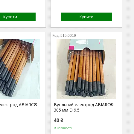
Купити
Купити
515.0019
 електрод ABIARC®
Вугільний електрод ABIARC®
8
305 мм D 9.5
40 ₴
В наявності