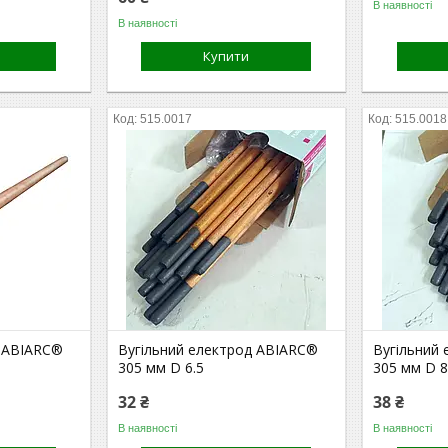
В наявності
В наявності
Купити
515.0017
515.0018
д ABIARC®
Вугільний електрод ABIARC®
Вугільний
305 мм D 6.5
305 мм D 
32 ₴
38 ₴
В наявності
В наявності