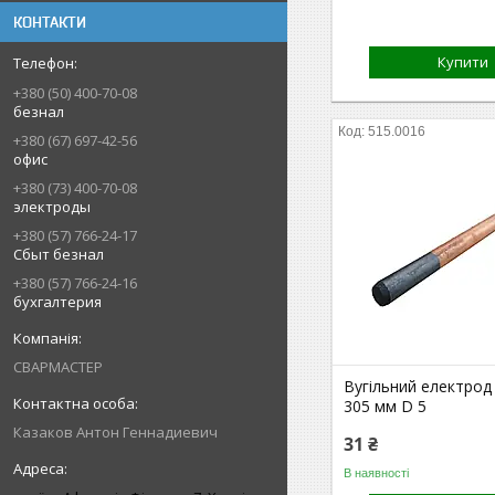
КОНТАКТИ
Купити
+380 (50) 400-70-08
безнал
515.0016
+380 (67) 697-42-56
офис
+380 (73) 400-70-08
электроды
+380 (57) 766-24-17
Сбыт безнал
+380 (57) 766-24-16
бухгалтерия
СВАРМАСТЕР
Вугільний електро
305 мм D 5
Казаков Антон Геннадиевич
31 ₴
В наявності