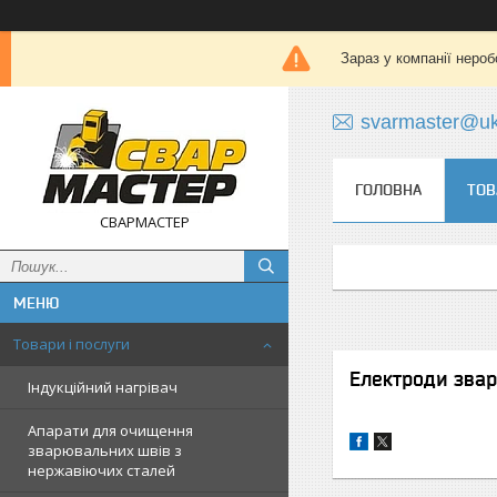
Зараз у компанії нероб
svarmaster@uk
ГОЛОВНА
ТОВ
СВАРМАСТЕР
Товари і послуги
Електроди зва
Індукційний нагрівач
Апарати для очищення
зварювальних швів з
нержавіючих сталей