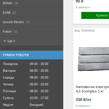
90 ₴
Böhler
4
В наявності
ESAB
3
Купити
Lincoln Electric
1
T5904050
Paton
2
Ще 2
ГРАФІК РОБОТИ
Понеділок
09:00
18:00
Вівторок
09:00
18:00
Середа
09:00
18:00
Четвер
09:00
18:00
Наплавочні електро
4,0 Ecomplus 5 кг
Пʼятниця
09:00
18:00
Субота
10:00
17:00
330 ₴/кг
Неділя
Вихідний
В наявності