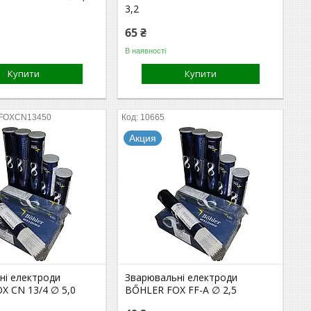
3,2
65 ₴
В наявності
Купити
Купити
FOXCN13450
10665
Акция
ні електроди
Зварювальні електроди
X CN 13/4 ∅ 5,0
BŐHLER FOX FF-A ∅ 2,5