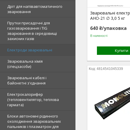
Дріт для напівавтоматичного
зварювання
Зварювальні елект
АНО-21 ∅ 3,0 5 кг
Прутки присадочні для
640 ₴/упаковка
газозварювання і TIG
зварювання в середовищі
В наявності
захисних газів
Електроди зварювальні
Купити
Зварювальна хімія
(спецзасоби)
4814541045339
Зварювальні кабелі і
байонетні з'єднання
Електрокалорифер
(тепловентилятор, теплова
гармата)
Блоки автономні рідинного
охолодження зварювальних
пальників і плазматрон для