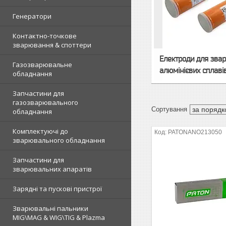
Генератори
Контактно-точкове
зварювання & споттери
Електроди для звар
Газозварювальне
алюмінієвих сплаві
обладнання
Запчастини для
газозварювального
обладнання
Комплектуючі до
PATONANO213050
зварювального обладнання
Запчастини для
зварювальних апаратів
Зарядні та пускові пристрої
Зварювальні пальники
MIG\MAG & WIG\TIG & Plazma