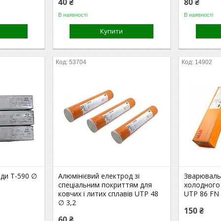
40 ₴
80 ₴
В наявності
В наявності
Купити
53704
14902
ди Т-590 ∅
Алюмінієвий електрод зі
Зварюваль
спеціальним покриттям для
холодного
ковчих і литих сплавів UTP 48
UTP 86 FN 
∅ 3,2
150 ₴
60 ₴