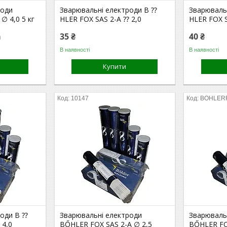
роди
Зварювальні електроди B ⁇
Зварюваль
∅ 4,0 5 кг
HLER FOX SAS 2-A ⁇ 2,0
HLER FOX S
а
35 ₴
40 ₴
В наявності
В наявності
Купити
10147
BOHLER
роди B ⁇
Зварювальні електроди
Зварюваль
 4,0
BŐHLER FOX SAS 2-A ∅ 2,5
BŐHLER FO