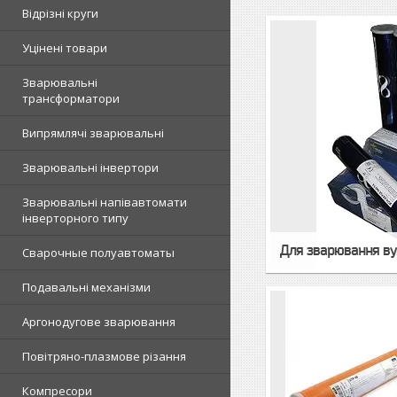
Відрізні круги
Уцінені товари
Зварювальні
трансформатори
Випрямлячі зварювальні
Зварювальні інвертори
Зварювальні напівавтомати
інверторного типу
Для зварювання вугл
Сварочные полуавтоматы
Подавальні механізми
Аргонодугове зварювання
Повітряно-плазмове різання
Компресори