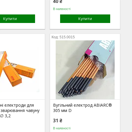
40 ₴
В наявності
Купити
Купити
515.0015
ні електроди для
Вугільний електрод ABIARC®
 зварювання чавуну
305 мм D
∅ 3,2
31 ₴
В наявності