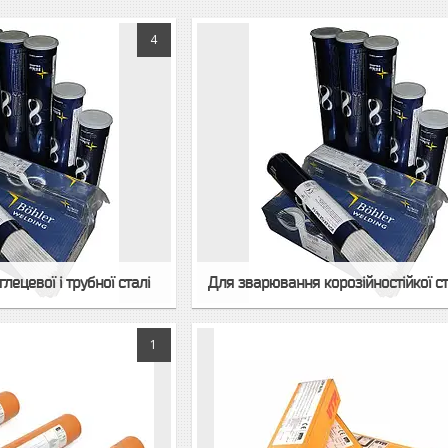
4
ецевої і трубної сталі
Для зварювання корозійностійкої ст
1