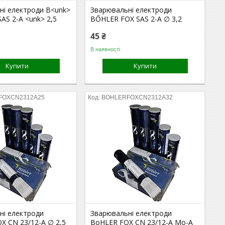
ні електроди B<unk>
Зварювальні електроди
AS 2-A <unk> 2,5
BŐHLER FOX SAS 2-A ∅ 3,2
45 ₴
В наявності
Купити
Купити
FOXCN2312A25
BOHLERFOXCN2312A32
ні електроди
Зварювальні електроди
X CN 23/12-A ∅ 2,5
BoHLER FOX CN 23/12-A Mo-A