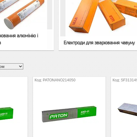
ювання алюмінію і
в
Електроди для зварювання чавуну
PATONANO214050
SF31314