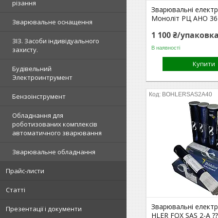
різання
Зварювальні елект
Моноліт РЦ АНО 36 
Зварювальне оснащення
1 100 ₴/упаковк
ЗІЗ. Засоби індивідуального
В наявності
захисту.
Купити
Будівельний
Электроинтрумент
BOHLERSAS2A40
Бензоінструмент
Обладнання для
роботизованих комплексів
автоматичного зварювання
Зварювальне обладнання
Прайс-листи
Статті
Зварювальні елект
Презентації і документи
HLER FOX SAS 2-A ⁇