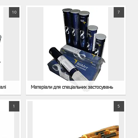
10
7
алі
Матеріали для спеціальних застосувань
1
5