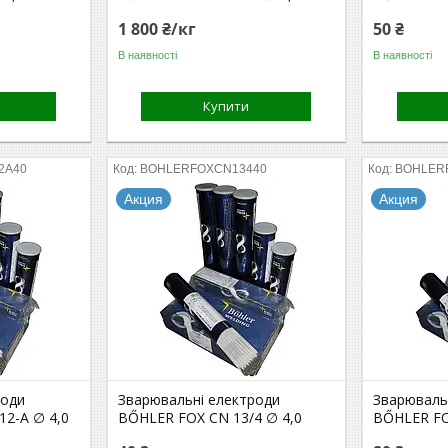
1 800 ₴/кг
50 ₴
В наявності
В наявності
Купити
2A40
BOHLERFOXCN13440
BOHLER
Акция
Акция
роди
Зварювальні електроди
Зварюваль
12-A ∅ 4,0
BŐHLER FOX CN 13/4 ∅ 4,0
BŐHLER FO