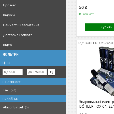
Про нас
50 ₴
В наявності
Відгуки
Найчастіші запитання
Купити
Доставка і оплата
BOHLERFOXCN231
Відео
ФІЛЬТРИ
Ціна
В наявності
Так
24
Виробник
Зварювальні елект
BŐHLER FOX CN 23/
Abicor Binzel
5