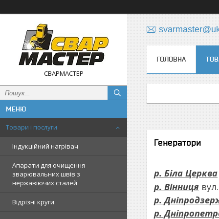
svarmaster@uk
ГОЛОВНА
ТОВ
СВАРМАСТЕР
Товари і послуги
Генератори
Індукційний нагрівач
Апарати для очищення
р. Біла Церква
зварювальних швів з
нержавіючих сталей
р. Вінниця
вул.
р. Дніпродзер
Відрізні круги
р. Дніпропетр