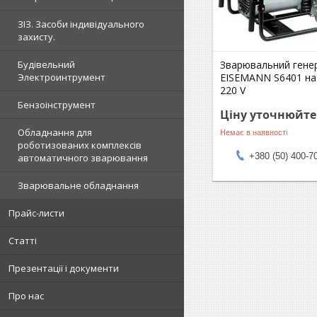
ЗІЗ. Засоби індивідуального
захисту.
Зварювальний гене
Будівельний
EISEMANN S6401 на 
Электроинтрумент
220 V
Бензоінструмент
Ціну уточнюйте
Обладнання для
Немає в наявності
роботизованих комплексів
+380 (50) 400-7
автоматичного зварювання
Зварювальне обладнання
Прайс-листи
Статті
Презентації і документи
Про нас