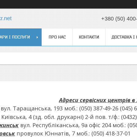
r.net
+380 (50) 400
АРИ І ПОСЛУГИ
ПРО НАС
КОНТАКТИ
ДОСТАВКА І
Адреси сервісних центрів в 
вул. Таращанська, 193 моб.: (050) 387-49-26 (045) 
 Київська, 4 (зд. обл. друкарні) 2-й пов. т/ф.: (0432
жинськ
вул. Республіканська, 9а офіс 204 моб.: (05
овськ
провулок Юннатів, 7 моб.: (050) 418-37-01