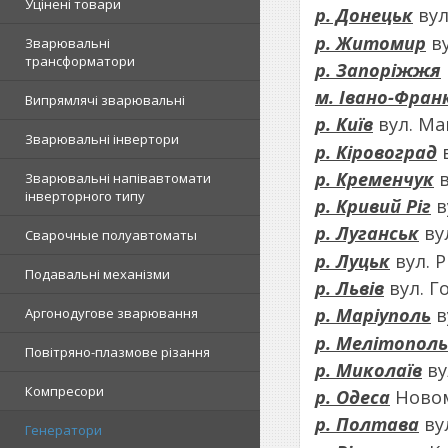
Уцінені товари
р. Донецьк
вул.
р. Житомир
ву
Зварювальні
трансформатори
р. Запоріжжя
м. Івано-Фран
Випрямлячі зварювальні
р. Київ
вул. Маг
Зварювальні інвертори
р. Кіровоград
в
р. Кременчук
в
Зварювальні напівавтомати
інверторного типу
р. Кривий Ріг
в
р. Луганськ
вул
Сварочные полуавтоматы
р. Луцьк
вул. Р
Подавальні механізми
р. Львів
вул. Го
р. Маріуполь
в
Аргонодугове зварювання
р. Мелітополь
Повітряно-плазмове різання
р. Миколаїв
ву
Компресори
р. Одеса
Новомо
р. Полтава
вул
Генератори