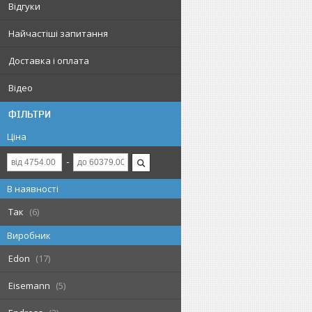
Відгуки
Найчастіші запитання
Доставка і оплата
Відео
ФІЛЬТРИ
Ціна
В наявності
Так
6
Виробник
Edon
17
Eisemann
5