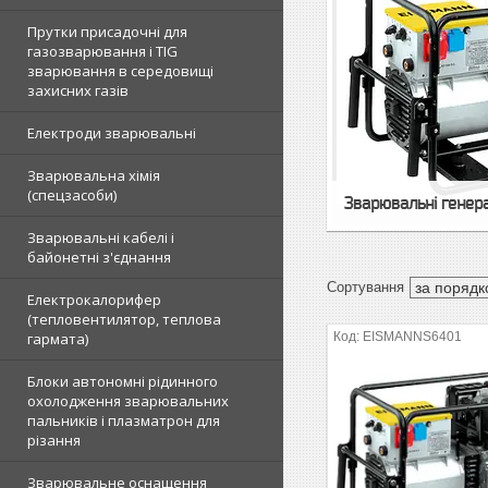
Прутки присадочні для
газозварювання і TIG
зварювання в середовищі
захисних газів
Електроди зварювальні
Зварювальна хімія
(спецзасоби)
Зварювальні генер
Зварювальні кабелі і
байонетні з'єднання
Електрокалорифер
(тепловентилятор, теплова
EISMANNS6401
гармата)
Блоки автономні рідинного
охолодження зварювальних
пальників і плазматрон для
різання
Зварювальне оснащення