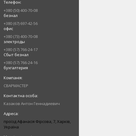
+380 (50) 400-70-08
безнал
+380 (67) 697-42-56
офис
+380 (73) 400-70-08
электроды
+380 (57) 766-24-17
Сбыт безнал
+380 (57) 766-24-16
бухгалтерия
СВАРМАСТЕР
Казаков Антон Геннадиевич
проїзд Афанасія Фірсова, 7, Харків,
Україна