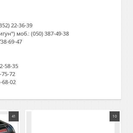
352) 22-36-39
ун") моб.: (050) 387-49-38
738-69-47
52-58-35
4-75-72
8-68-02
41
10