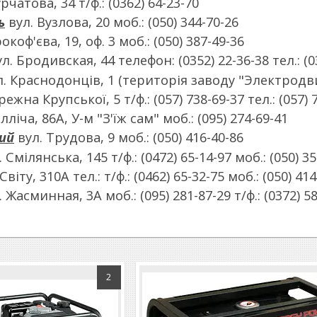
рчатова, 34 т/ф.: (0362) 64-23-70
ь
вул. Вузлова, 20 моб.: (050) 344-70-26
окоф'єва, 19, оф. 3 моб.: (050) 387-49-36
л. Бродивская, 44 телефон: (0352) 22-36-38 тел.: (0
. Краснодонців, 1 (територія заводу "Электродвиг
жна Крупської, 5 т/ф.: (057) 738-69-37 тел.: (057) 
Ілліча, 86А, У-м "З'їж сам" моб.: (095) 274-69-41
ий
вул. Трудова, 9 моб.: (050) 416-40-86
 Смілянська, 145 т/ф.: (0472) 65-14-97 моб.: (050) 3
Світу, 310А тел.: т/ф.: (0462) 65-32-75 моб.: (050) 41
 Жасминная, 3А моб.: (095) 281-87-29 т/ф.: (0372) 5
2