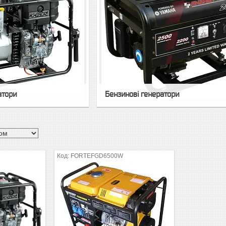
атори
Бензинові генератори
FORTEFGD6500W