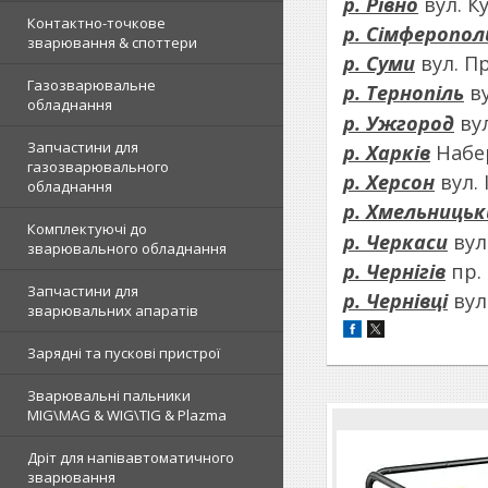
р. Рівно
вул. Ку
Контактно-точкове
р. Сімферопол
зварювання & споттери
р. Суми
вул. Пр
Газозварювальне
р. Тернопіль
ву
обладнання
р. Ужгород
вул
Запчастини для
р. Харків
Набере
газозварювального
р. Херсон
вул. 
обладнання
р. Хмельницьк
Комплектуючі до
р. Черкаси
вул.
зварювального обладнання
р. Чернігів
пр. 
Запчастини для
р. Чернівці
вул.
зварювальних апаратів
Зарядні та пускові пристрої
Зварювальні пальники
MIG\MAG & WIG\TIG & Plazma
Дріт для напівавтоматичного
зварювання