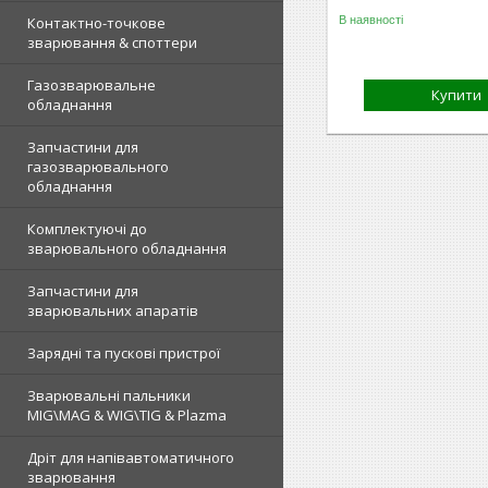
В наявності
Контактно-точкове
зварювання & споттери
Газозварювальне
Купити
обладнання
Запчастини для
газозварювального
обладнання
Комплектуючі до
зварювального обладнання
Запчастини для
зварювальних апаратів
Зарядні та пускові пристрої
Зварювальні пальники
MIG\MAG & WIG\TIG & Plazma
Дріт для напівавтоматичного
зварювання