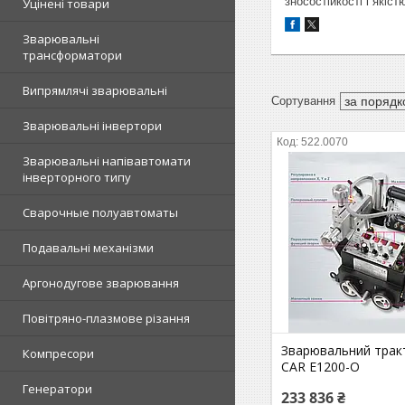
зносостійкості і якіс
Уцінені товари
Зварювальні
трансформатори
Випрямлячі зварювальні
Зварювальні інвертори
522.0070
Зварювальні напівавтомати
інверторного типу
Сварочные полуавтоматы
Подавальні механізми
Аргонодугове зварювання
Повітряно-плазмове різання
Зварювальний трак
Компресори
CAR E1200-O
Генератори
233 836 ₴