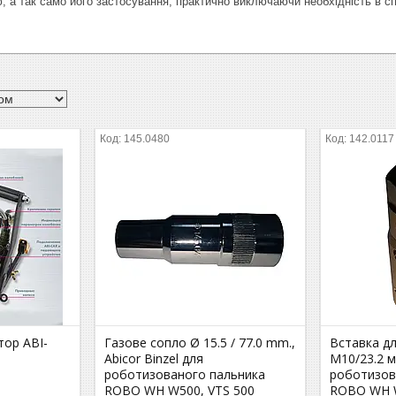
тю, а так само його застосування, практично виключаючи необхідність в 
145.0480
142.0117
тор ABI-
Газове сопло Ø 15.5 / 77.0 mm.,
Вставка д
Abicor Binzel для
М10/23.2 м
роботизованого пальника
роботизов
ROBO WH W500, VTS 500
ROBO WH W