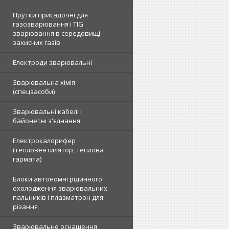
Прутки присадочні для
газозварювання і TIG
зварювання в середовищі
захисних газів
Електроди зварювальні
Зварювальна хімія
(спецзасоби)
Зварювальні кабелі і
байонетні з'єднання
Електрокалорифер
(тепловентилятор, теплова
гармата)
Блоки автономні рідинного
охолодження зварювальних
пальників і плазматрон для
різання
Зварювальне оснащення