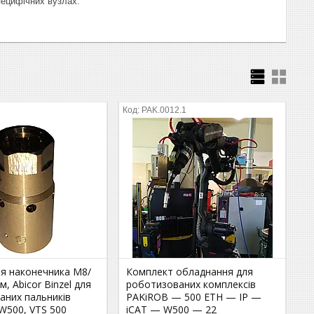
специфічних вузлах.
PAK.0012.1
ля наконечника M8/
Комплект обладнання для
м, Abicor Binzel для
роботизованих комплексів
аних пальників
PAKiROB — 500 ETH — IP —
500, VTS 500
iCAT — W500 — 22