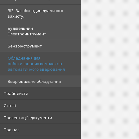
ЗІЗ. Засоби індивідуального
захисту.
Будівельний
Электроинтрумент
Бензоінструмент
Обладнання для
роботизованих комплексів
автоматичного зварювання
Зварювальне обладнання
Прайс-листи
Статті
Презентації і документи
Про нас