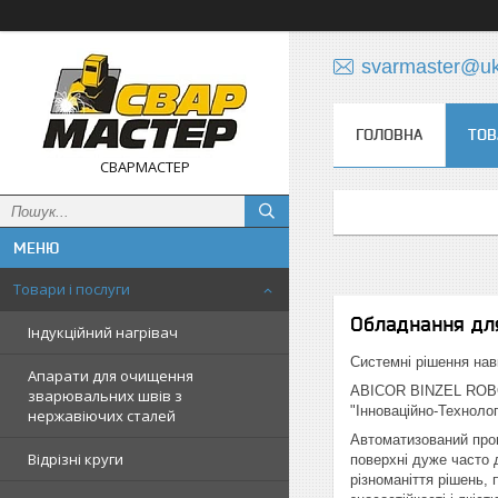
svarmaster@uk
ГОЛОВНА
ТОВ
СВАРМАСТЕР
Товари і послуги
Обладнання дл
Індукційний нагрівач
Системні рішення навк
Апарати для очищення
ABICOR BINZEL ROBOT
зварювальних швів з
"Інноваційно-Технолог
нержавіючих сталей
Автоматизований проц
Відрізні круги
поверхні дуже часто 
різноманіття рішень,