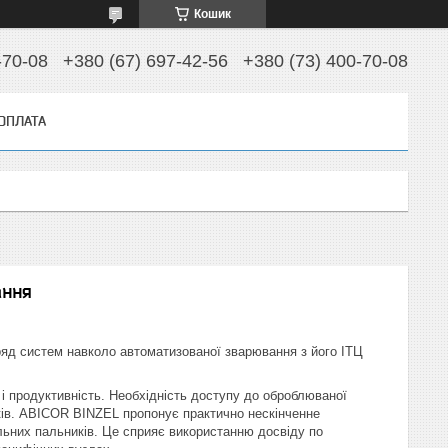
Кошик
-70-08
+380 (67) 697-42-56
+380 (73) 400-70-08
 ОПЛАТА
ання
д систем навколо автоматизованої зварювання з його ІТЦ
 і продуктивність. Необхідність доступу до оброблюваної
ків. ABICOR BINZEL пропонує практично нескінченне
альних пальників. Це сприяє використанню досвіду по