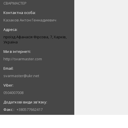
СВАРМАСТЕР
Казаков Антон Геннадиевич
проїзд Афанасія Фірсова, 7, Харків,
Україна
http://svarmaster.com
svarmaster@ukr.net
0504007008
Факс
+380577662417