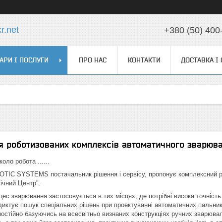
r.net
+380 (50) 400
АРИ І ПОСЛУГИ
ПРО НАС
КОНТАКТИ
ДОСТАВКА І
я роботизованих комплексів автоматичного зварюв
оло робота ......
IC SYSTEMS постачальник рішення і сервісу, пропонує комплексний ря
ічний Центр".
ес зварювання застосовується в тих місцях, де потрібні висока точність
диктує пошук спеціальних рішень при проектуванні автоматичних пальни
 постійно базуючись на всесвітньо визнаних конструкціях ручних зварюв