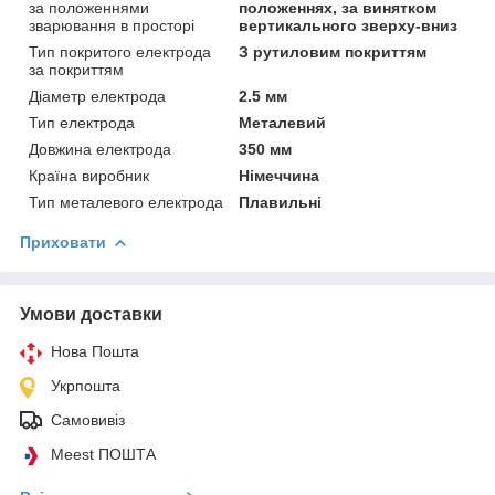
за положеннями
положеннях, за винятком
зварювання в просторі
вертикального зверху-вниз
Тип покритого електрода
З рутиловим покриттям
за покриттям
Діаметр електрода
2.5 мм
Тип електрода
Металевий
Довжина електрода
350 мм
Країна виробник
Німеччина
Тип металевого електрода
Плавильні
Приховати
Умови доставки
Нова Пошта
Укрпошта
Самовивіз
Meest ПОШТА