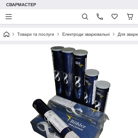
СВАРМАСТЕР
Товари та послуги
Електроди зварювальні
Для зварю