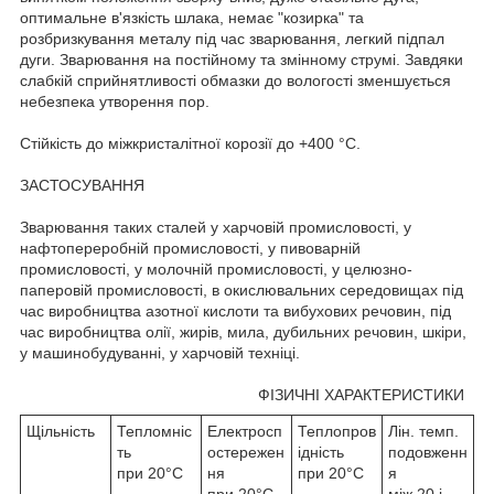
оптимальне в'язкість шлака, немає "козирка" та
розбризкування металу під час зварювання, легкий підпал
дуги. Зварювання на постійному та змінному струмі. Завдяки
слабкій сприйнятливості обмазки до вологості зменшується
небезпека утворення пор.
Стійкість до міжкристалітної корозії до +400 °C.
ЗАСТОСУВАННЯ
Зварювання таких сталей у харчовій промисловості, у
нафтопереробній промисловості, у пивоварній
промисловості, у молочній промисловості, у целюзно-
паперовій промисловості, в окислювальних середовищах під
час виробництва азотної кислоти та вибухових речовин, під
час виробництва олії, жирів, мила, дубильних речовин, шкіри,
у машинобудуванні, у харчовій техніці.
ФІЗИЧНІ ХАРАКТЕРИСТИКИ
Щільність
Тепломніс
Електросп
Теплопров
Лін. темп.
ть
остережен
ідність
подовженн
при 20°C
ня
при 20°C
я
при 20°C
між 20 і