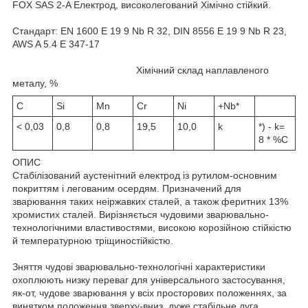
FOX SAS 2-A Електрод, високолегований Хімічно стійкий.
Стандарт: EN 1600 E 19 9 Nb R 32, DIN 8556 E 19 9 Nb R 23,
AWS A 5.4 E 347-17
Хімічний склад наплавленого
металу, %
C
Si
Mn
Cr
Ni
+Nb*
< 0,03
0,8
0,8
19,5
10,0
k
*) - k=
8 * %C
ОПИС
Стабілізований аустенітний електрод із рутилом-основним
покриттям і легованим осердям. Призначений для
зварювання таких неіржавких сталей, а також феритних 13%
хромистих сталей. Вирізняється чудовими зварювально-
технологічними властивостями, високою корозійною стійкістю
й температурною тріщиностійкістю.
Зняття чудові зварювально-технологічні характеристики
охоплюють низку переваг для універсального застосування,
як-от, чудове зварювання у всіх просторових положеннях, за
винятком положення зверху-вниз, дуже стабільне дуга,