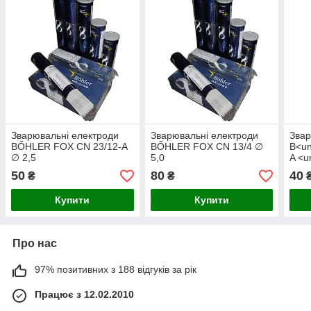
Зварювальні електроди
Зварювальні електроди
Звар
BŐHLER FOX CN 23/12-A
BŐHLER FOX CN 13/4 ∅
B<u
∅ 2,5
5,0
A <u
50
80
40
₴
₴
Купити
Купити
Про нас
97% позитивних з 188 відгуків за рік
Працює з 12.02.2010