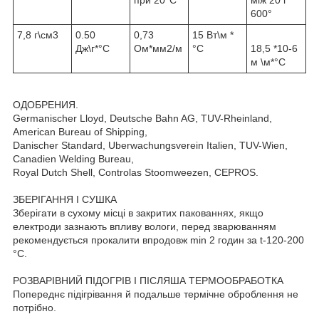
600°
7,8 г\см3
0.50
0,73
15 Вт\м *
Дж\г*°C
Ом*мм2/м
°C
18,5 *10-6
м \м*°C
ОДОБРЕНИЯ.
Germanischer Lloyd, Deutsche Bahn AG, TUV-Rheinland,
American Bureau of Shipping,
Danischer Standard, Uberwachungsverein Italien, TUV-Wien,
Canadien Welding Bureau,
Royal Dutch Shell, Controlas Stoomweezen, CEPROS.
ЗБЕРІГАННЯ І СУШКА
Зберігати в сухому місці в закритих пакованнях, якщо
електроди зазнають впливу вологи, перед зварюванням
рекомендується прокалити впродовж min 2 годин за t-120-200
°C.
РОЗВАРІВНИЙ ПІДОГРІВ І ПІСЛЯША ТЕРМООБРАБОТКА
Попереднє підігрівання й подальше термічне оброблення не
потрібно.