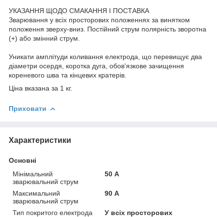
УКАЗАННЯ ЩОДО СМАКАННЯ І ПОСТАВКА
Зварювання у всіх просторових положеннях за винятком
положення зверху-вниз. Постійний струм полярність зворотна
(+) або змінний струм.
Уникати амплітуди коливання електрода, що перевищує два
діаметри осердя, коротка дуга, обов'язкове зачищення
кореневого шва та кінцевих кратерів.
Ціна вказана за 1 кг.
Приховати
Характеристики
Основні
Мінімальний
50 А
зварювальний струм
Максимальний
90 А
зварювальний струм
Тип покритого електрода
У всіх просторових