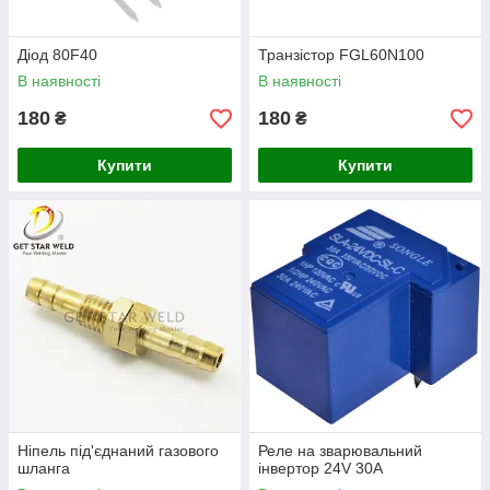
Діод 80F40
Транзістор FGL60N100
В наявності
В наявності
180
180
₴
₴
Купити
Купити
Ніпель під'єднаний газового
Реле на зварювальний
шланга
інвертор 24V 30A