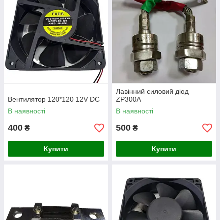
Лавінний силовий діод
Вентилятор 120*120 12V DC
ZP300A
В наявності
В наявності
400
500
₴
₴
Купити
Купити