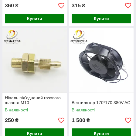
360
315
₴
₴
Купити
Купити
Ніпель під'єднаний газового
шланга М10
Вентилятор 170*170 380V AC
В наявності
В наявності
250
1 500
₴
₴
Купити
Купити