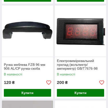
Електровимірювальний
Ручка меблева FZB 96 мм
прилад (вольтметр/
906 AL/CP ручка-скоба
амперметр) GB/T7676-98
Цифровий
В наявності
В наявності
120
200
₴
₴
Купити
Купити