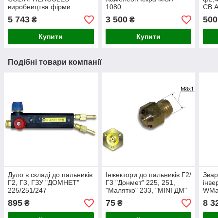
виробництва фірми
1080
CB А
CKLEIN, Німеччина
5 743
3 500
500
₴
₴
Купити
Купити
Подібні товари компанії
Дуло в складі до пальників
Інжектори до пальників Г2/
Зва
Г2, Г3, ГЗУ "ДОМНЕТ"
Г3 "Донмет" 225, 251,
інве
225/251/247
"Малятко" 233, "MINI ДМ"
WMa
273
895
75
8 3
₴
₴