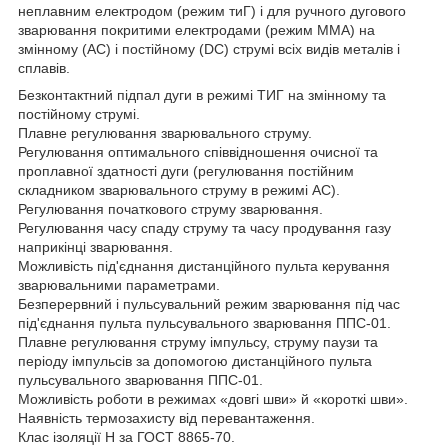
неплавним електродом (режим тиГ) і для ручного дугового
зварювання покритими електродами (режим ММА) на
змінному (AC) і постійному (DC) струмі всіх видів металів і
сплавів.
Безконтактний підпал дуги в режимі ТИГ на змінному та
постійному струмі.
Плавне регулювання зварювального струму.
Регулювання оптимального співвідношення очисної та
проплавної здатності дуги (регулювання постійним
складником зварювального струму в режимі АС).
Регулювання початкового струму зварювання.
Регулювання часу спаду струму та часу продування газу
наприкінці зварювання.
Можливість під'єднання дистанційного пульта керування
зварювальними параметрами.
Безперервний і пульсувальний режим зварювання під час
під'єднання пульта пульсувального зварювання ППС-01.
Плавне регулювання струму імпульсу, струму паузи та
періоду імпульсів за допомогою дистанційного пульта
пульсувального зварювання ППС-01.
Можливість роботи в режимах «довгі шви» й «короткі шви».
Наявність термозахисту від перевантаження.
Клас ізоляції Н за ГОСТ 8865-70.