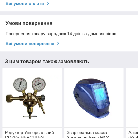
Всі умови оплати
Умови повернення
Повернення товару впродовж 14 днів за домовленістю
Всі умови повернення
З цим товаром також замовляють
Редуктор Універсальний
Зварювальна маска
Алюм
CO2/Ar HERCULES
Хамелеон Іскра МСА -
ф2,4