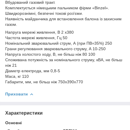
Вбудований газовий тракт.
Комплектується німецьким пальником фірми «Binzel».
Швидкорознімні, безпечні токові роз'єми.
Наявність майданчика для встановлення балона із захисним
газом.
Напруга мережі живлення, В 2 х380
Частота мережі живлення, Гц 50
Номінальний зварювальний струм, А (при ПВ=35%) 250
Грани регулювання зварювального струму, А 10-250
Напруга холостого ходу, В, не більш ніж 80 100
Споживана потужність за номінального струму, кВА, не більш
ніж 21
Діаметр електрода, мм 0,8-5
Маса, кг 110
Габарити, мм, не більш ніж 750х390х770
Приховати
Характеристики
Основні