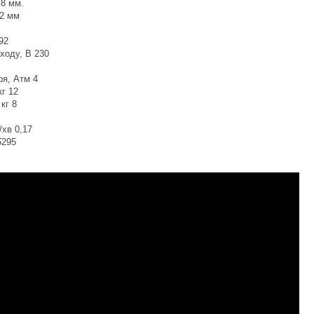
 8 мм.
12 мм
92
ходу, В 230
ря, Атм 4
кг 12
кг 8
/хв 0,17
5
295