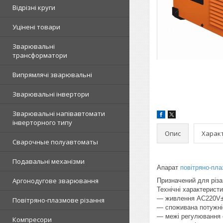
Відрізні круги
Уцінені товари
Зварювальні
трансформатори
Випрямлячі зварювальні
Зварювальні інвертори
Зварювальні напівавтомати
інверторного типу
Опис
Харак
Сварочные полуавтоматы
Подавальні механізми
Апарат
повітряно-пла
Аргонодугове зварювання
Призначений для різ
Технічні характеристи
— живлення AC220V
Повітряно-плазмове різання
— споживана потужніс
— межі регулювання 
Компресори