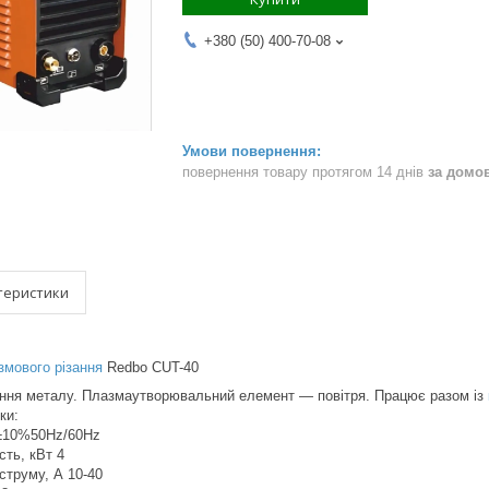
+380 (50) 400-70-08
повернення товару протягом 14 днів
за домо
теристики
змового різання
Redbo CUT-40
ання металу. Плазмаутворювальний елемент — повітря. Працює разом із
ки:
±10%50Hz/60Hz
ть, кВт 4
струму, А 10-40