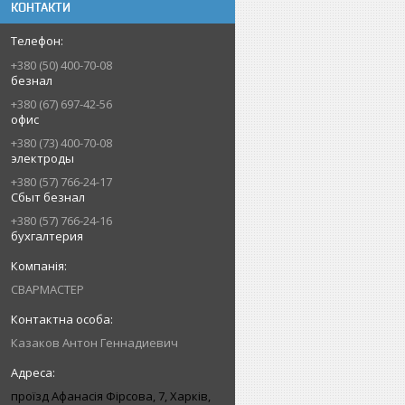
КОНТАКТИ
+380 (50) 400-70-08
безнал
+380 (67) 697-42-56
офис
+380 (73) 400-70-08
электроды
+380 (57) 766-24-17
Сбыт безнал
+380 (57) 766-24-16
бухгалтерия
СВАРМАСТЕР
Казаков Антон Геннадиевич
проїзд Афанасія Фірсова, 7, Харків,