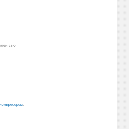
вленістю
компресором
.