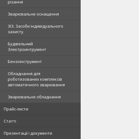
різання
Зварювальне оснащення
ЗІЗ. Засоби індивідуального
захисту.
Будівельний
Электроинтрумент
Бензоінструмент
Обладнання для
роботизованих комплексів
автоматичного зварювання
Зварювальне обладнання
Прайс-листи
Статті
Презентації і документи