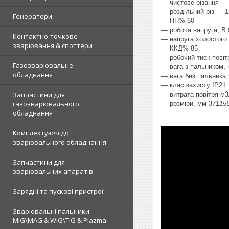
— чистове різання —
— роздільний різ — 
Генератори
— ПН% 60
— робоча напруга, В 
Контактно-точкове
— напруга холостого 
зварювання & споттери
— ККД% 85
— робочий тиск повіт
Газозварювальне
— вага з пальником, 
обладнання
— вага без пальника, 
— клас захисту IP21
Запчастини для
— витрата повітря м3
газозварювального
— розміри, мм 371
15
обладнання
Комплектуючі до
зварювального обладнання
Запчастини для
зварювальних апаратів
Зарядні та пускові пристрої
Зварювальні пальники
MIG\MAG & WIG\TIG & Plazma