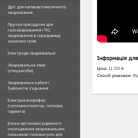
Дріт для напівавтоматичного
зварювання
Прутки присадочні для
газозварювання і TIG
зварювання в середовищі
захисних газів
Електроди зварювальні
Інформація дл
Зварювальна хімія
Ціна:
11 250 ₴
(спецзасоби)
Спосіб упаковки:
Фір
Зварювальні кабелі і
байонетні з'єднання
Електрокалорифер
(тепловентилятор, теплова
гармата)
Блоки автономні рідинного
охолодження зварювальних
пальників і плазматрон для