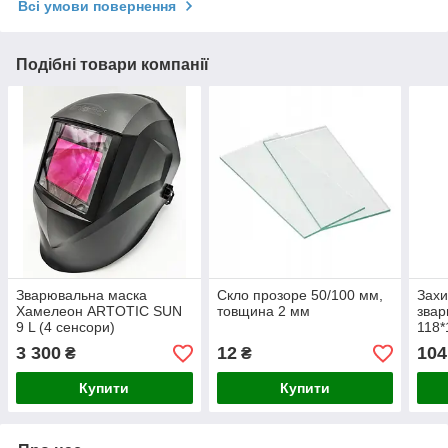
Всі умови повернення
Подібні товари компанії
Зварювальна маска
Скло прозоре 50/100 мм,
Захи
Хамелеон ARTOTIC SUN
товщина 2 мм
звар
9 L (4 сенсори)
118*
3 300
12
104
₴
₴
Купити
Купити