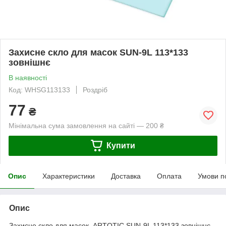
Захисне скло для масок SUN-9L 113*133
зовнішнє
В наявності
Код: WHSG113133
Роздріб
77
₴
Мінімальна сума замовлення на сайті — 200 ₴
Купити
Опис
Характеристики
Доставка
Оплата
Умови п
Опис
Захисне скло для масок ARTOTIC SUN-9L 113*133 зовнішнє