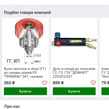
Подібні товари компанії
Вузол вентиля в зборі (ГГ)
Дуло в складі до пальників
Інже
до газових різаків Р3
Г2, Г3, ГЗУ "ДОМНЕТ"
Г3 "
"ПРАМІНЬ" 347, газовим
225/251/247
"Мал
пальникам Г2 "ЗІРКА"
273
262
895
75
₴
₴
224/233,
Купити
Купити
Про нас