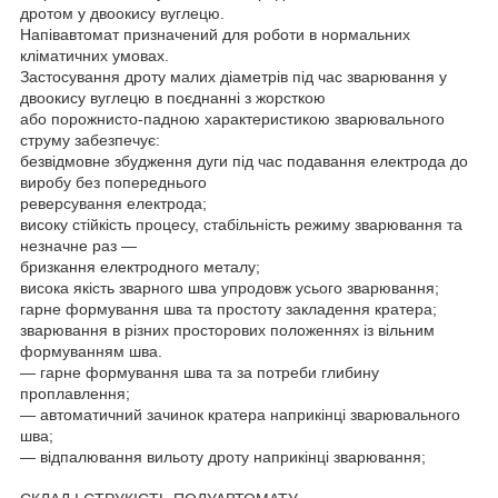
дротом у двоокису вуглецю.
Напівавтомат призначений для роботи в нормальних
кліматичних умовах.
Застосування дроту малих діаметрів під час зварювання у
двоокису вуглецю в поєднанні з жорсткою
або порожнисто-падною характеристикою зварювального
струму забезпечує:
безвідмовне збудження дуги під час подавання електрода до
виробу без попереднього
реверсування електрода;
високу стійкість процесу, стабільність режиму зварювання та
незначне раз —
бризкання електродного металу;
висока якість зварного шва упродовж усього зварювання;
гарне формування шва та простоту закладення кратера;
зварювання в різних просторових положеннях із вільним
формуванням шва.
— гарне формування шва та за потреби глибину
проплавлення;
— автоматичний зачинок кратера наприкінці зварювального
шва;
— відпалювання вильоту дроту наприкінці зварювання;