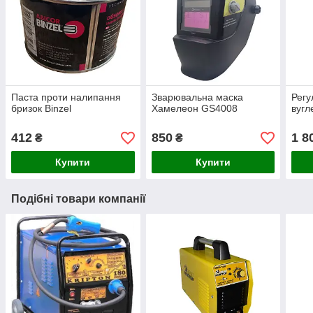
Паста проти налипання
Зварювальна маска
Регу
бризок Binzel
Хамелеон GS4008
вугл
412
850
1 8
₴
₴
Купити
Купити
Подібні товари компанії