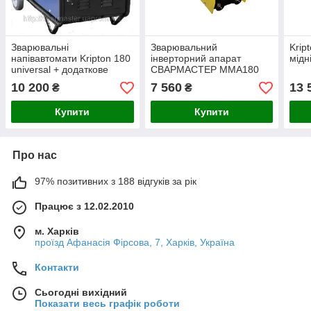
Зварювальні
Зварювальний
Krip
напівавтомати Kripton 180
інверторний апарат
мідн
universal + додаткове
СВАРМАСТЕР MMA180
охолодження
10 200
7 560
13 
₴
₴
Купити
Купити
Про нас
97% позитивних з 188 відгуків за рік
Працює з 12.02.2010
м. Харків
проїзд Афанасія Фірсова, 7, Харків, Україна
Контакти
Сьогодні вихідний
Показати весь графік роботи