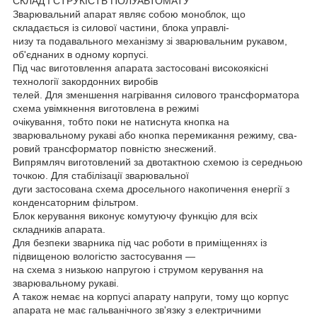
СКЛАД І СТРУКІСТЬ ПОЛУАВТОМАТУ
Зварювальний апарат являє собою моноблок, що
складається із силової частини, блока управлі-
низу та подавального механізму зі зварювальним рукавом,
об'єднаних в одному корпусі.
Під час виготовлення апарата застосовані високоякісні
технології закордонних виробів
телей. Для зменшення нагрівання силового трансформатора
схема увімкнення виготовлена в режимі
очікування, тобто поки не натиснута кнопка на
зварювальному рукаві або кнопка перемикання режиму, сва-
ровий трансформатор повністю знесжений.
Випрямляч виготовлений за двотактною схемою із середньою
точкою. Для стабілізації зварювальної
дуги застосована схема дросельного накопичення енергії з
конденсаторним фільтром.
Блок керування виконує комутуючу функцію для всіх
складників апарата.
Для безпеки зварника під час роботи в приміщеннях із
підвищеною вологістю застосування —
на схема з низькою напругою і струмом керування на
зварювальному рукаві.
А також немає на корпусі апарату напруги, тому що корпус
апарата не має гальванічного зв'язку з електричними