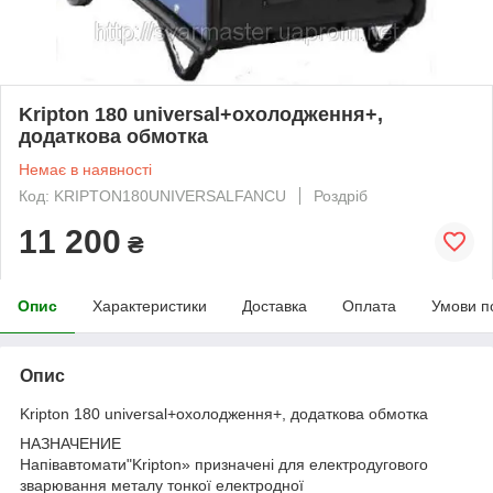
Kripton 180 universal+охолодження+,
додаткова обмотка
Немає в наявності
Код: KRIPTON180UNIVERSALFANCU
Роздріб
11 200
₴
Опис
Характеристики
Доставка
Оплата
Умови п
Опис
Kripton 180 universal+охолодження+, додаткова обмотка
НАЗНАЧЕНИЕ
Напівавтомати"Kripton» призначені для електродугового
зварювання металу тонкої електродної