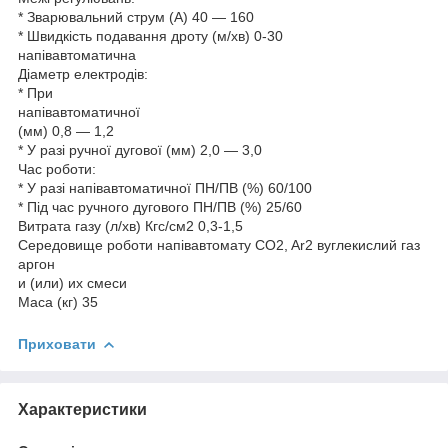
* Зварювальний струм (А) 40 — 160
* Швидкість подавання дроту (м/хв) 0-30
напівавтоматична
Діаметр електродів:
* При
напівавтоматичної
(мм) 0,8 — 1,2
* У разі ручної дугової (мм) 2,0 — 3,0
Час роботи:
* У разі напівавтоматичної ПН/ПВ (%) 60/100
* Під час ручного дугового ПН/ПВ (%) 25/60
Витрата газу (л/хв) Кгс/см2 0,3-1,5
Середовище роботи напівавтомату CO2, Ar2 вуглекислий газ
аргон
и (или) их смеси
Маса (кг) 35
Приховати
Характеристики