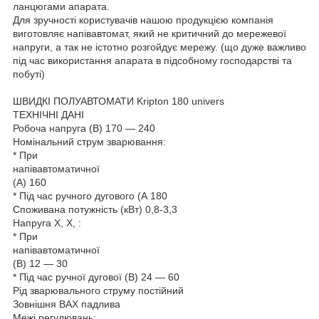
ланцюгами апарата.
Для зручності користувачів нашою продукцією компанія
виготовляє напівавтомат, який не критичний до мережевої
напруги, а так не істотно розгойдує мережу. (що дуже важливо
під час використання апарата в підсобному господарстві та
побуті)
ШВИДКІ ПОЛУАВТОМАТИ Kripton 180 univers
ТЕХНІЧНІ ДАНІ
Робоча напруга (В) 170 — 240
Номінальний струм зварювання:
* При
напівавтоматичної
(А) 160
* Під час ручного дугового (А 180
Споживана потужність (кВт) 0,8-3,3
Напруга Х, Х, :
* При
напівавтоматичної
(В) 12 — 30
* Під час ручної дугової (В) 24 — 60
Рід зварювального струму постійний
Зовнішня ВАХ падлива
Межі регулювань: