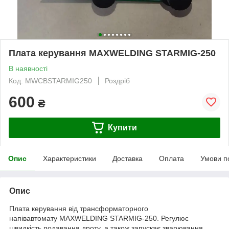
Плата керування MAXWELDING STARMIG-250
В наявності
Код: MWCBSTARMIG250
Роздріб
600
₴
Купити
Опис
Характеристики
Доставка
Оплата
Умови п
Опис
Плата керування від трансформаторного
напівавтомату MAXWELDING STARMIG-250. Регулює
швидкість подавання дроту, а також запускає зварювання.