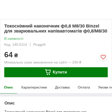
Токоснімний наконечник ф0,8 М8/30 Binzel
для зварювальних напівавтоматів ф0,8/М8/30
В наявності
Код: 140.0114
Роздріб
64
₴
Мінімальна сума замовлення на сайті — 200 ₴
Купити
Опис
Характеристики
Доставка
Оплата
Умови п
Опис
Токоснімний наконечник Binzel для зварювальних