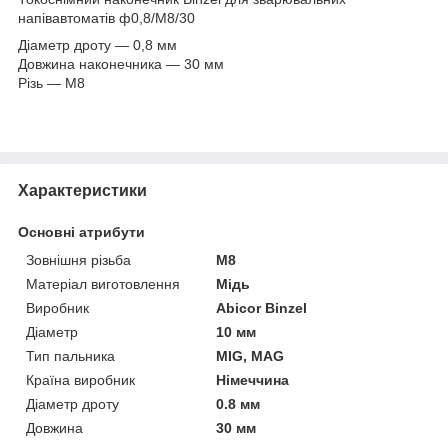
напівавтоматів ф0,8/М8/30
Діаметр дроту — 0,8 мм
Довжина наконечника — 30 мм
Різь — М8
Характеристики
Основні атрибути
Зовнішня різьба
M8
Матеріал виготовлення
Мідь
Виробник
Abicor Binzel
Діаметр
10 мм
Тип пальника
MIG, MAG
Країна виробник
Німеччина
Діаметр дроту
0.8 мм
Довжина
30 мм