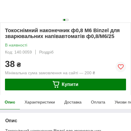
Токоснімний наконечник ф0,8 М6 Binzel для
зварювальних напівавтоматів ф0,8/М6/25
В наявності
Код: 140.0059
Роздріб
38
₴
Мінімальна сума замовлення на сайті — 200 ₴
Купити
Опис
Характеристики
Доставка
Оплата
Умови п
Опис
Токоснімний наконечник Binzel для зварювальних