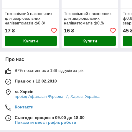
Токоснімний наконечник
Токоснімний наконечник
Токо
для зварювальних
для зварювальних
ф0,8
напівавтоматів ф0,8/
напівавтоматів ф0,8/
зва
М6/25 під алюмінієвий
М6/25
напі
17
16
45
₴
₴
дріт
М6/2
Купити
Купити
Про нас
97% позитивних з 188 відгуків за рік
Працює з 12.02.2010
м. Харків
проїзд Афанасія Фірсова, 7, Харків, Україна
Контакти
Сьогодні працює з 09:00 до 18:00
Показати весь графік роботи