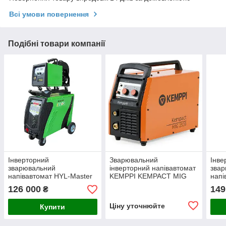
Всі умови повернення
Подібні товари компанії
Інверторний
Зварювальний
Інве
зварювальний
інверторний напівавтомат
зва
напівавтомат HYL-Master
KEMPPI KEMPACT MIG
напі
DP
2530
400 
126 000
149
₴
звар
MAG
Ціну уточнюйте
Купити