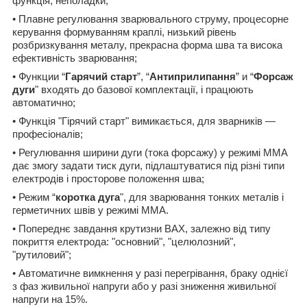
функція, неполадки;
• Плавне регулювання зварювального струму, процесорне
керування формуванням краплі, низький рівень
розбризкування металу, прекрасна форма шва та висока
ефективність зварювання;
• Функции “
Гарячий старт
”, “
Антиприлипання
” и “
Форсаж
дуги
" входять до базової комплектації, і працюють
автоматично;
• Функція "Гірячий старт" вимикається, для зварників —
професіоналів;
• Регулювання ширини дуги (тока форсажу) у режимі ММА
дає змогу задати тиск дуги, підлаштуватися під різні типи
електродів і просторове положення шва;
• Режим “
коротка дуга
", для зварювання тонких металів і
герметичних швів у режимі ММА.
• Попереднє завдання крутизни ВАХ, залежно від типу
покриття електрода: "основний", "целюлозний",
"рутиловий";
• Автоматичне вимкнення у разі перегрівання, браку однієї
з фаз живильної напруги або у разі зниження живильної
напруги на 15%.