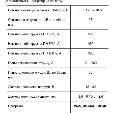
напівавтомат інверторного типу.
Номінальна напруга мережі 50-60 Гц, В
3 x 380
+/-10%
Споживана потужність, кВт, не більш
25
ніж
Номінальний струм за ПН 50%, А.
500
Номінальний струм за ПН 60%, А.
460
Номінальний струм за ПН 100%, А.
360
Грани регулювання струму, А.
10
-
500
Напруга холостого ходу, В., не більш
75
ніж
Діапазон
робочого
напруги, В
.
18
-
40
Діаметр електрод
а /
дроту, мм
.
1,6 - 6 /
0,8
-
2,4
Програми
ММА, МІГ/МАГ, ТИГ-ДС