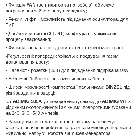
• Функція
FAN
(вентилятор за потребою), обмежує
потрапляння зайвого пилу всередину;
• Режим “
ліфт
" і можливість під'єднання осцилятора, для
ТИГ;
• Дво/чотири тактні (
2 Т/ 4Т
) конфігурація увімкнення
процесу зварювання;
• Функція заправлення дроту та тест газової магістралі;
•Регульовані: попереднє/фінальне продування газом,
допалювання дроту;
• Наявність розетки (36В) для під'єднання підігрівача газу;
• Безпечні, байонетні роз'єми силових кабелів.
•
Широкі можливості комплектації пальниками
BINZEL
під
різні завдання в зварці:
от
ABIMIG
305
AT
,
з поворотним гусаком, до
ABIMIG
WT
з
рідинним охолодженням і змінними, поворотними гусаками
на 240, 340 і 540 Амперів;
• Замкнутий система зворотного зв'язку забезпечує
сталість значення робочої напруги та компенсує перепади
живильної напруги. Робота від дизельгенератора;