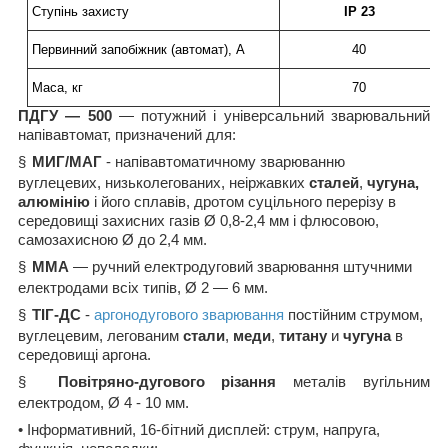
Ступінь захисту
IP
23
Первинний запобіжник (автомат), А
40
Маса, кг
70
ПДГУ — 500
— потужний і універсальний зварювальний
напівавтомат, призначений для:
§
МИГ/МАГ
- напівавтоматичному зварюванню
вуглецевих, низьколегованих, неіржавких
сталей
,
чугуна,
алюмінію
і його сплавів, дротом суцільного перерізу в
середовищі захисних газів Ø 0,8-2,4 мм і флюсовою,
самозахисною Ø до 2,4 мм.
§
ММА
— ручний електродуговий зварювання штучними
електродами всіх типів, Ø 2 — 6 мм.
§
T
ІГ-Д
C
-
аргонодугового зварювання
постійним струмом,
вуглецевим, легованим
стали
,
меди
,
титану
и
чугуна
в
середовищі аргона.
§
Повітряно-дугового різання
металів вугільним
електродом, Ø 4 - 10 мм.
• Інформативний, 16-бітний дисплей: струм, напруга,