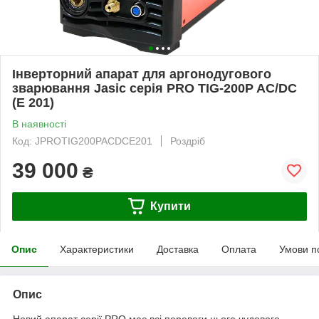
Інверторний апарат для аргонодугового
зварювання Jasic серія PRO TIG-200P AC/DC
(E 201)
В наявності
Код: JPROTIG200PACDCE201
Роздріб
39 000
₴
Купити
Опис
Характеристики
Доставка
Оплата
Умови п
Опис
Новий апарат серії PRO має всі переваги цього чудового