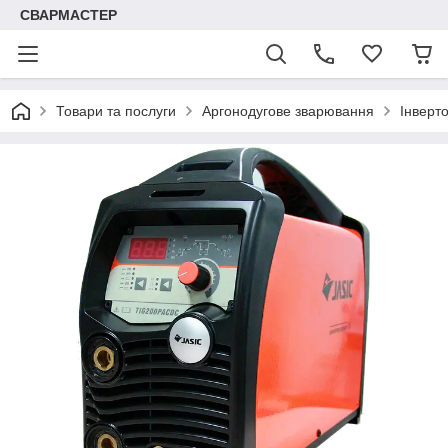
СВАРМАСТЕР
Товари та послуги
Аргонодугове зварювання
Інверт