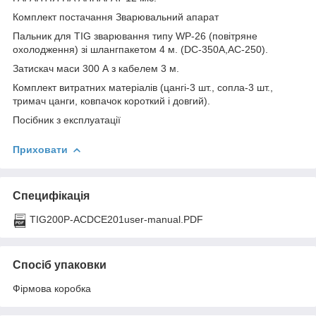
Комплект постачання Зварювальний апарат
Пальник для TIG зварювання типу WP-26 (повітряне
охолодження) зі шлангпакетом 4 м. (DC-350A,AC-250).
Затискач маси 300 А з кабелем 3 м.
Комплект витратних матеріалів (цангі-3 шт., сопла-3 шт.,
тримач цанги, ковпачок короткий і довгий).
Посібник з експлуатації
Приховати
Специфікація
TIG200P-ACDCE201user-manual.PDF
Спосіб упаковки
Фірмова коробка