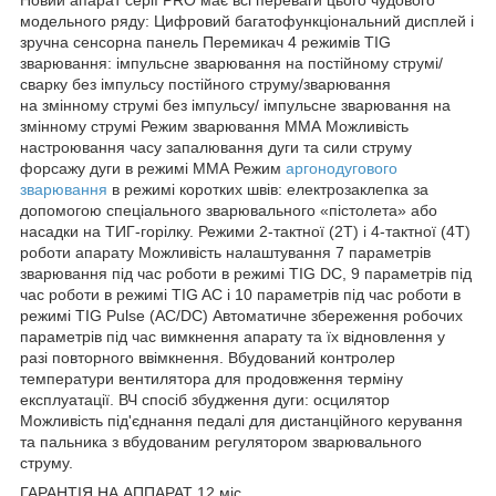
модельного ряду: Цифровий багатофункціональний дисплей і
зручна сенсорна панель Перемикач 4 режимів TIG
зварювання: імпульсне зварювання на постійному струмі/
сварку без імпульсу постійного струму/зварювання
на змінному струмі без імпульсу/ імпульсне зварювання на
змінному струмі Режим зварювання ММА Можливість
настроювання часу запалювання дуги та сили струму
форсажу дуги в режимі ММА Режим
аргонодугового
зварювання
в режимі коротких швів: електрозаклепка за
допомогою спеціального зварювального «пістолета» або
насадки на ТИГ-горілку. Режими 2-тактної (2T) і 4-тактної (4T)
роботи апарату Можливість налаштування 7 параметрів
зварювання під час роботи в режимі TIG DC, 9 параметрів під
час роботи в режимі TIG AC і 10 параметрів під час роботи в
режимі TIG Pulse (AC/DC) Автоматичне збереження робочих
параметрів під час вимкнення апарату та їх відновлення у
разі повторного ввімкнення. Вбудований контролер
температури вентилятора для продовження терміну
експлуатації. ВЧ спосіб збудження дуги: осцилятор
Можливість під'єднання педалі для дистанційного керування
та пальника з вбудованим регулятором зварювального
струму.
ГАРАНТІЯ НА АППАРАТ 12 міс.