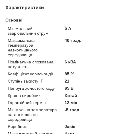
Характеристики
Основні
Мінімальний
5 А
зварювальний струм
Максимальна
40 град.
температура
навколишнього
середовища
Номінальна споживана
6 кВА
потужність
Коефіцієнт корисної дії
85 %
Ступінь захисту IP
21
Напруга холостого ходу
65 В
Країна виробник
Китай
Гарантійний термін
12 міс
Мінімальна температура
-5 град.
навколишнього
середовища
Виробник
Jasic
Максимальний діаметр
4 мм