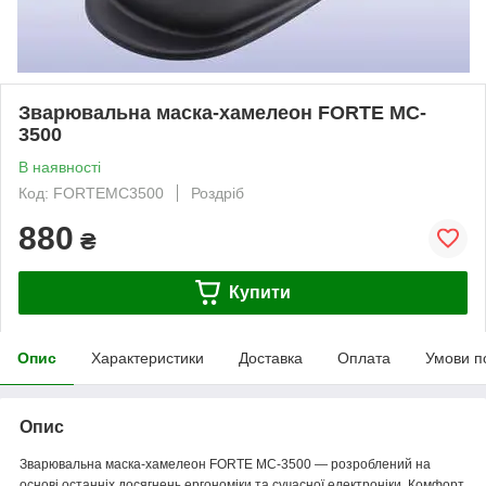
Зварювальна маска-хамелеон FORTE MC-
3500
В наявності
Код: FORTEMC3500
Роздріб
880
₴
Купити
Опис
Характеристики
Доставка
Оплата
Умови п
Опис
Зварювальна маска-хамелеон FORTE MC-3500 — розроблений на
основі останніх досягнень ергономіки та сучасної електроніки. Комфорт