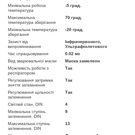
Мінімальна робоча
-5 град.
температура
Максимальна
70 град.
температура зберігання
Мінімальна температура
-20 град.
зберігання
Захист від
Інфрачервоного,
випромінювання
Ультрафіолетового
Час спрацьовування
0.02 мс
Вид зварювальної маски
Маска хамелеон
Можливість роботи з
Так
респіратором
Регулювання затримки
Так
зняття затемнення
Регулювання щільності
Так
затемнення
Світлий стан, DIN
4
Мінімальна ступінь
9
затемнення, DIN
Максимальна ступінь
13
затемнення, DIN