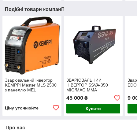
Подібні товари компанії
Зварювальний інвертор
ЗВАРЮВАЛЬНИЙ
Звар
KEMPPI Master MLS 2500
ІНВЕРТОР SSVA-350
EDO
з панеллю MEL
MIG/MAG MMA
45 000
9 0
₴
Ціну уточнюйте
Купити
Про нас