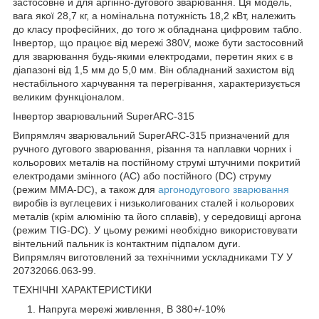
застосовне й для аргінно-дугового зварювання. Ця модель,
вага якої 28,7 кг, а номінальна потужність 18,2 кВт, належить
до класу професійних, до того ж обладнана цифровим табло.
Інвертор, що працює від мережі 380V, може бути застосовний
для зварювання будь-якими електродами, перетин яких є в
діапазоні від 1,5 мм до 5,0 мм. Він обладнаний захистом від
нестабільного харчування та перегрівання, характеризується
великим функціоналом.
Інвертор зварювальний SuperARC-315
Випрямляч зварювальний SuperARC-315 призначений для
ручного дугового зварювання, різання та наплавки чорних і
кольорових металів на постійному струмі штучними покритий
електродами змінного (AC) або постійного (DC) струму
(режим MMA-DC), а також для
аргонодугового зварювання
виробів із вуглецевих і низьколигованих сталей і кольорових
металів (крім алюмінію та його сплавів), у середовищі аргона
(режим TIG-DC). У цьому режимі необхідно використовувати
вінтельний пальник із контактним підпалом дуги.
Випрямляч виготовлений за технічними ускладниками ТУ У
20732066.063-99.
ТЕХНІЧНІ ХАРАКТЕРИСТИКИ
Напруга мережі живлення, В 380+/-10%