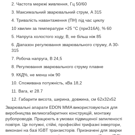
Частота мережі живлення, Гц 50/60
Максимальний зварювальний струм, А 315
Тривалість навантаження (ПН) під час циклу
10 хвилин за температури +25 °C (при316А), % 60
Напруга холостого ходу, В, не більш ніж 85
Діапазон регулювання зварювального струму, А 30-
315
Робоча напруга, В 24,5
Регулювання зварювального струму плавне
ККД%, не менш ніж 90
Споживана потужність, кВа 18,2
Вага, кг 28.7
Габарити висота, ширина, довжина, см 62х32х52
Зварювальні апарати EDON MMA використовуються для
виробництва великогабаритних конструкцій, монтажу
рубопроводів. Працюють в умовах підвищеної запиленості
повітря. Це потужні, стійкі, професійні трифазні інвертори,
виконані на базі IGBT транзисторів. Призначені для зварки