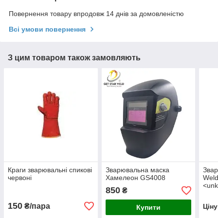
Повернення товару впродовж 14 днів за домовленістю
Всі умови повернення
З цим товаром також замовляють
Краги зварювальні спикові
Зварювальна маска
Звар
червоні
Хамелеон GS4008
Weld
<unk
850
₴
АНО
150
₴/пара
Цін
Купити