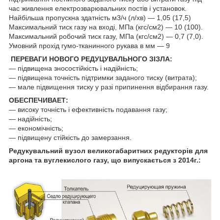
час живлення електрозварювальних постів і установок.
Найбільша пропускна здатність м
3
/ч (л/хв) — 1,05 (17,5)
Максимальний тиск газу на вході, МПа (кгс/см
2
) ― 10 (100).
Максимальний робочий тиск газу, МПа (кгс/см
2
) ― 0,7 (7,0).
Умовний прохід гумо-тканинного рукава в мм — 9
ПЕРЕВАГИ НОВОГО РЕДУЦУВАЛЬНОГО ЗІЗЛА:
— підвищена зносостійкість і надійність;
― підвищена точність підтримки заданого тиску (витрата);
― мале підвищення тиску у разі припинення відбирання газу.
ОБЕСПЕЧИВАЕТ:
― високу точність і ефективність подавання газу;
― надійність;
― економічність;
― підвищену стійкість до замерзання.
Редукувальний вузол великогабаритних редукторів для
аргона та вуглекислого газу, що випускається з 2014г.: