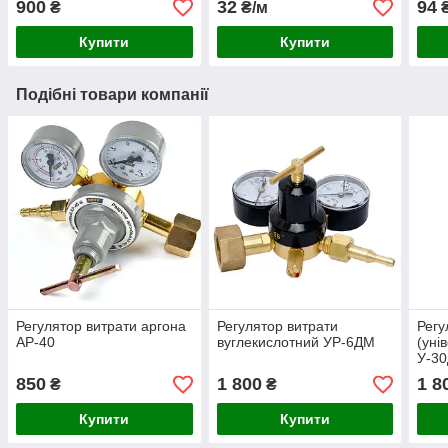
900
32
94
₴
₴/м
Купити
Купити
Подібні товари компанії
Регулятор витрати аргона
Регулятор витрати
Регу
АР-40
вуглекислотний УР-6ДМ
(уні
У-3
850
1 800
1 8
₴
₴
Купити
Купити