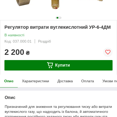
Регулятор витрати вуглекислотний УР-6-4ДМ
В наявності
Код: 037.000.01
Роздріб
2 200
₴
Купити
Опис
Характеристики
Доставка
Оплата
Умови п
Опис
Призначений для зниження та регулювання тиску або витрати
вуглекислого газу, що надходить із балона, й автоматичного
підтримання постійного заданого тиску або витрати газу під