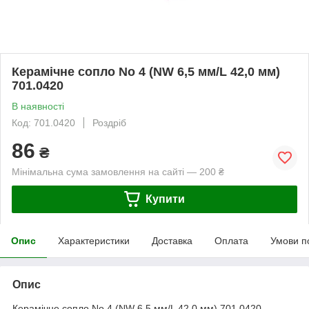
Керамічне сопло No 4 (NW 6,5 мм/L 42,0 мм)
701.0420
В наявності
Код: 701.0420
Роздріб
86
₴
Мінімальна сума замовлення на сайті — 200 ₴
Купити
Опис
Характеристики
Доставка
Оплата
Умови п
Опис
Керамічне сопло No 4 (NW 6,5 мм/L 42,0 мм) 701.0420