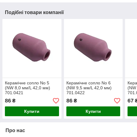
Подібні товари компанії
Керамічне сопло No 5
Керамічне сопло No 6
Кера
(NW 8,0 мм/L 42,0 мм)
(NW 9,5 мм/L 42,0 мм)
(NW 
701.0421
701.0422
701.
86
86
67
₴
₴
Купити
Купити
Про нас