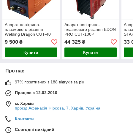
Апарат повітряно-
Апарат повітряно-
Апар
плазмового різання
плазмового різання EDON
плаз
Welding Dragon CUT-40
PRO CUT-100P
STA
вбу
9 500
44 325
33 
₴
₴
ком
Купити
Купити
Про нас
97% позитивних з 188 відгуків за рік
Працює з 12.02.2010
м. Харків
проїзд Афанасія Фірсова, 7, Харків, Україна
Контакти
Сьогодні вихідний