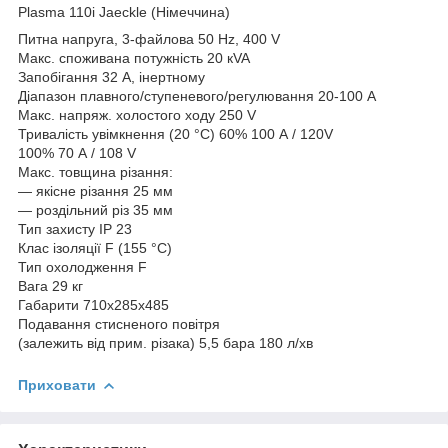
Plasma 110i Jaeckle (Німеччина)
Питна напруга, 3-файлова 50 Hz, 400 V
Макс. споживана потужність 20 кVA
Запобігання 32 А, інертному
Діапазон плавного/ступеневого/регулювання 20-100 А
Макс. напряж. холостого ходу 250 V
Тривалість увімкнення (20 °C) 60% 100 А / 120V
100% 70 А / 108 V
Макс. товщина різання:
— якісне різання 25 мм
— роздільний різ 35 мм
Тип захисту IP 23
Клас ізоляції F (155 °C)
Тип охолодження F
Вага 29 кг
Габарити 710х285х485
Подавання стисненого повітря
(залежить від прим. різака) 5,5 бара 180 л/хв
Приховати