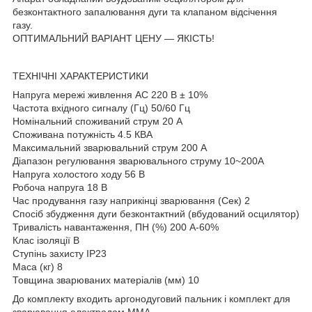
безконтактного запалювання дуги та клапаном відсічення
газу.
ОПТИМАЛЬНИЙ ВАРІАНТ ЦЕНУ — ЯКІСТЬ!
ТЕХНІЧНІ ХАРАКТЕРИСТИКИ
Напруга мережі живлення АС 220 В ± 10%
Частота вхідного сигналу (Гц) 50/60 Гц
Номінальний споживаний струм 20 А
Споживана потужність 4.5 КВА
Максимальний зварювальний струм 200 А
Діапазон регулювання зварювального струму 10~200А
Напруга холостого ходу 56 В
Робоча напруга 18 В
Час продування газу наприкінці зварювання (Сек) 2
Спосіб збудження дуги безконтактний (вбудований осцилятор)
Тривалість навантаження, ПН (%) 200 А-60%
Клас ізоляції В
Ступінь захисту IP23
Маса (кг) 8
Товщина зварюваних матеріалів (мм) 10
До комплекту входить аргонодуговий пальник і комплект для
зварювання електродом ММА