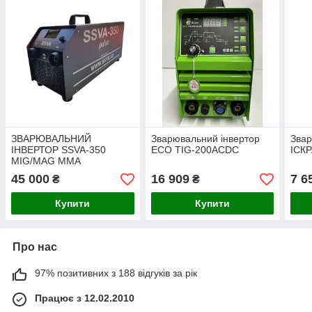
ЗВАРЮВАЛЬНИЙ
Зварювальний інвертор
Звар
ІНВЕРТОР SSVA-350
ECO TIG-200ACDC
ІСК
MIG/MAG MMA
45 000
16 909
7 6
₴
₴
Купити
Купити
Про нас
97% позитивних з 188 відгуків за рік
Працює з 12.02.2010