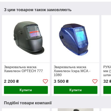
З цим товаром також замовляють
Зварювальна маска
Зварювальна маска
РУК
Хамелеон OPTECH 777
Хамелеон Іскра МСА -
мм (
1080
шла
2 200
3 500
32
₴
₴
₴
Купити
Купити
Подібні товари компанії