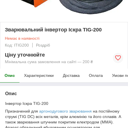
Зварювальний інвертор Іскра TIG-200
Немає в наявності
Код: ITIG200
Роздріб
Ціну уточнюйте
Мінімальна сума замовлення на сайті — 200 ₴
Опис
Характеристики
Доставка
Оплата
Умови п
Опис
Інвертор Іскра TIG-200
Призначений для
аргонодугового зварювання
на постійному
струмі (TIG DC) всіх металів, крім алюмінію та його сплавів. А
також зварювання штучним покритим електродом (ММА).
Апарат обладнаний вбудованим осцилятором для