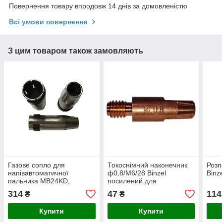
Повернення товару впродовж 14 днів за домовленістю
Всі умови повернення
З цим товаром також замовляють
Газове сопло для
Токоснімний наконечник
Розп
напівавтоматичної
ф0,8/М6/28 Binzel
Binz
пальника MB24KD,
посилений для
BINZEL
зварювальних
314
47
114
₴
₴
напівавтоматів
Купити
Купити