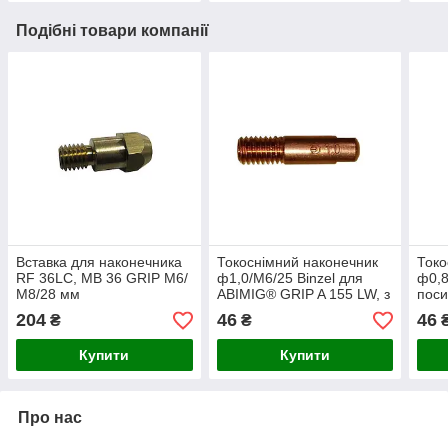
Подібні товари компанії
Вставка для наконечника
Токоснімний наконечник
Токо
RF 36LC, MB 36 GRIP M6/
ф1,0/М6/25 Binzel для
ф0,8
М8/28 мм
ABIMIG® GRIP A 155 LW, з
поси
подовженою різзю
для 
204
46
46
₴
₴
LW
Купити
Купити
Про нас