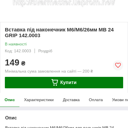
Вставка під наконечник М6/М6/26мм МВ 24
GRIP 142.0003
В наявності
Код: 142.0003
Роздріб
149
₴
Мінімальна сума замовлення на сайті — 200 ₴
Купити
Опис
Характеристики
Доставка
Оплата
Умови п
Опис
Вставка під наконечник М6/М6/26мм для пальників МВ 24