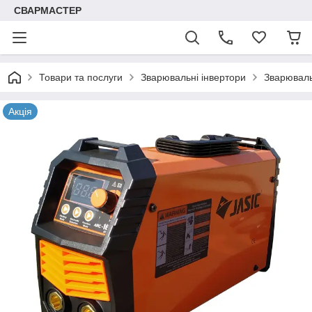
СВАРМАСТЕР
Товари та послуги
Зварювальні інвертори
Зварюваль
Акція