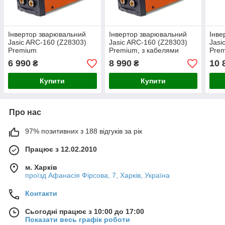
Інвертор зварювальний
Інвертор зварювальний
Інве
Jasic ARC-160 (Z28303)
Jasic ARC-160 (Z28303)
Jasi
Premium
Premium, з кабелями
Prem
6 990
8 990
10 
₴
₴
Купити
Купити
Про нас
97% позитивних з 188 відгуків за рік
Працює з 12.02.2010
м. Харків
проїзд Афанасія Фірсова, 7, Харків, Україна
Контакти
Сьогодні працює з 10:00 до 17:00
Показати весь графік роботи