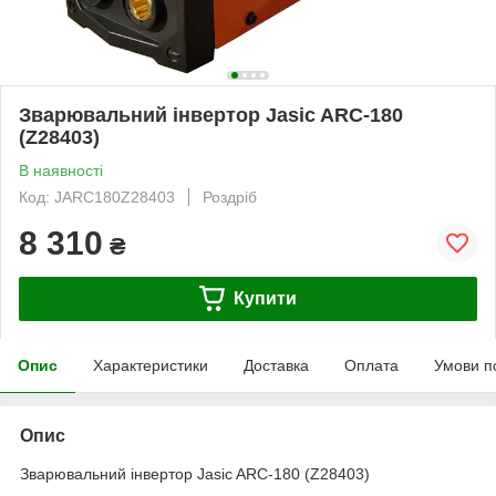
Зварювальний інвертор Jasic ARC-180
(Z28403)
В наявності
Код: JARC180Z28403
Роздріб
8 310
₴
Купити
Опис
Характеристики
Доставка
Оплата
Умови п
Опис
Зварювальний інвертор Jasic ARC-180 (Z28403)