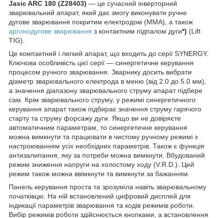
Jasic ARC 180 (Z28403)
— це сучасний інверторний
зварювальний апарат, який дає змогу виконувати ручне
дугове зварювання покритим електродом (ММА), а також
аргонодугове зварювання
з контактним підпалом дуги
*)
(Lift
TIG).
Це компактний і легкий апарат, що входить до серії SYNERGY.
Ключова особливість цієї серії — синергетичне керування
процесом ручного зварювання. Зварнику досить вибрати
діаметр зварювального електрода в меню (від 2.0 до 5.0 мм),
а значення діапазону зварювального струму апарат підбере
сам. Крім зварювального струму, у режимі синергетичного
керування апарат також підбирає значення струму гарячого
старту та струму форсажу дуги. Якщо ви не довіряєте
автоматичним параметрам, то синергетичне керування
можна вимкнути та працювати в чистому ручному режимі з
настроюванням усіх необхідних параметрів. Також є функція
антизалипання, яку за потреби можна вимкнути. Вбудований
режим зниження напруги на холостому ходу (V.R.D.). Цей
режим також можна ввімкнути та вимкнути за бажанням.
Панель керування проста та зрозуміла навіть зварювальному
початківцю. На ній встановлений цифровий дисплей для
індикації параметрів зварювання та кодів режимів роботи.
Вибір режимів роботи здійснюється кнопками, а встановлення