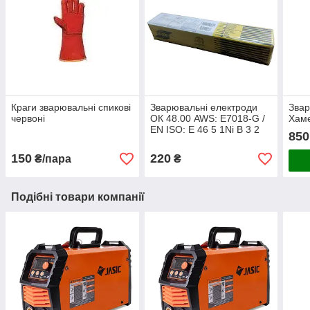
Краги зварювальні спикові
Зварювальні електроди
Зва
червоні
ОК 48.00 AWS: E7018-G /
Хам
EN ISO: E 46 5 1Ni B 3 2
850
H5
150
220
₴/пара
₴
Подібні товари компанії