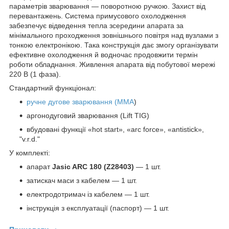
параметрів зварювання — поворотною ручкою. Захист від
перевантажень. Система примусового охолодження
забезпечує відведення тепла зсередини апарата за
мінімального проходження зовнішнього повітря над вузлами з
тонкою електронікою. Така конструкція дає змогу організувати
ефективне охолодження й водночас продовжити термін
роботи обладнання. Живлення апарата від побутової мережі
220 В (1 фаза).
Стандартний функціонал:
ручне дугове зварювання (MMA
)
аргонодуговий зварювання (Lift TIG)
вбудовані функції «hot start», «arc force», «antistick»,
"v.r.d."
У комплекті:
апарат
Jasic ARC 180 (Z28403)
— 1 шт.
затискач маси з кабелем — 1 шт.
електродотримач із кабелем — 1 шт.
інструкція з експлуатації (паспорт) — 1 шт.