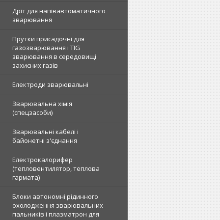
Дріт для напівавтоматичного
зварювання
Прутки присадочні для
газозварювання і TIG
зварювання в середовищі
захисних газів
Електроди зварювальні
Зварювальна хімія
(спецзасоби)
Зварювальні кабелі і
байонетні з'єднання
Електрокалорифер
(тепловентилятор, теплова
гармата)
Блоки автономні рідинного
охолодження зварювальних
пальників і плазматрон для