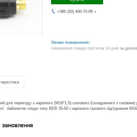
+380 (50) 400-70-08
повернення товару протягом 14 днів
за домо
теристики
ий для переходу з нарізного (М16*1,5) силового (складненого з газовим)
і: байонетне гніздо типу ВЕВ 35-50 і нарізного газового під'єднання М16
я замовлення