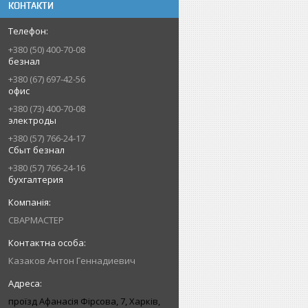
КОНТАКТИ
+380 (50) 400-70-08
безнал
+380 (67) 697-42-56
офис
+380 (73) 400-70-08
электроды
+380 (57) 766-24-17
Сбыт безнал
+380 (57) 766-24-16
бухгалтерия
СВАРМАСТЕР
Казаков Антон Геннадиевич
проїзд Афанасія Фірсова, 7, Харків,