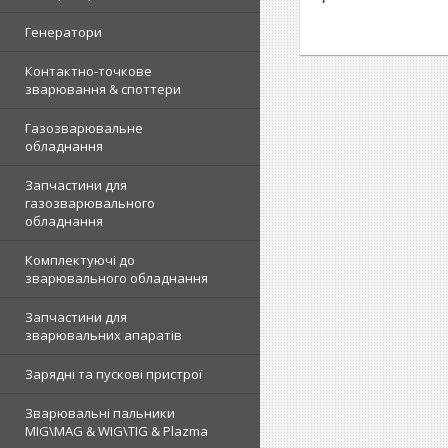
Генератори
Контактно-точкове
зварювання & споттери
Газозварювальне
обладнання
Запчастини для
газозварювального
обладнання
Комплектуючі до
зварювального обладнання
Запчастини для
зварювальних апаратів
Зарядні та пускові пристрої
Зварювальні пальники
MIG\MAG & WIG\TIG & Plazma