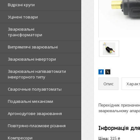
Відрізні круги
Уцінені товари
Зварювальні
трансформатори
Випрямлячі зварювальні
Зварювальні інвертори
Зварювальні напівавтомати
інверторного типу
Опис
Харак
Сварочные полуавтоматы
Подавальні механізми
Перехідник призначен
зварювальному апарат
Аргонодугове зварювання
Повітряно-плазмове різання
Інформація дл
Компресори
Ціна:
315 ₴