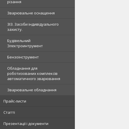
різання
Зварювальне оснащення
ЗІЗ. Засоби індивідуального
захисту.
Будівельний
Электроинтрумент
Бензоінструмент
Обладнання для
роботизованих комплексів
автоматичного зварювання
Зварювальне обладнання
Прайс-листи
Статті
Презентації і документи