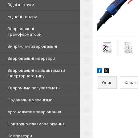
Відрізні круги
Уцінені товари
Зварювальні
трансформатори
Випрямлячі зварювальні
Зварювальні інвертори
Зварювальні напівавтомати
інверторного типу
Опис
Харак
Сварочные полуавтоматы
Подавальні механізми
Аргонодугове зварювання
Повітряно-плазмове різання
Компресори