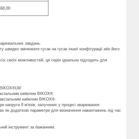
168,00
варювальних завдань.
у швидко змінювати гусак на гусак іншої конфігурації або його
усіх своїх можливостей, ця серія ідеально підходить для
а BIKOX®LW.
оаксіальним кабелем BIKOX®.
коаксіальним кабелем BIKOX®.
и напруги 8 м'язів, залучених у процесі зварювання.
язах як додаткові параметри для визначення навантажень під час
ний інструмент за бажанням.