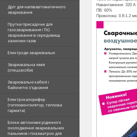
Навантаження: 320 А
Дріт для напівавтоматичного
ПВ: 60%
зварювання
Проволока: 0.8-1.2 м
Прутки присадочні для
газозварювання і TIG
зварювання в середовищі
захисних газів
Електроди зварювальні
Зварювальна хімія
(спецзасоби)
Зварювальні кабелі і
байонетні з'єднання
Електрокалорифер
(тепловентилятор, теплова
гармата)
Блоки автономні рідинного
охолодження зварювальних
пальників і плазматрон для