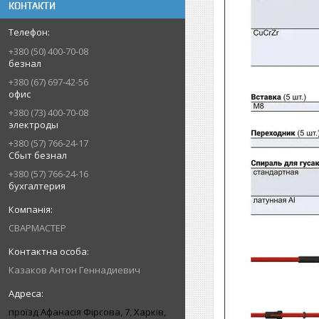
КОНТАКТИ
+380 (50) 400-70-08
безнал
+380 (67) 697-42-56
офис
+380 (73) 400-70-08
электроды
+380 (57) 766-24-17
Сбыт безнал
+380 (57) 766-24-16
бухгалтерия
СВАРМАСТЕР
Казаков Антон Геннадиевич
проїзд Афанасія Фірсова, 7, Харків,