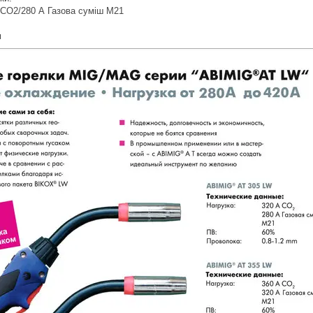
 СО2/280 А Газова суміш М21
м