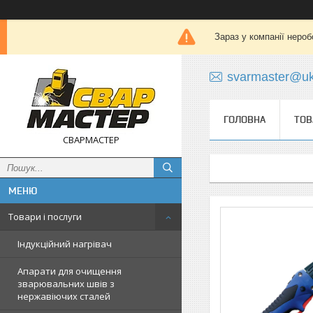
Зараз у компанії нероб
svarmaster@uk
ГОЛОВНА
ТОВ
СВАРМАСТЕР
Товари і послуги
Індукційний нагрівач
Апарати для очищення
зварювальних швів з
нержавіючих сталей