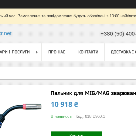
очий час. Замовлення та повідомлення будуть оброблені з 10:00 найближч
r.net
+380 (50) 400
АРИ І ПОСЛУГИ
ПРО НАС
КОНТАКТИ
ДОСТАВКА І
Пальник для MIG/MAG зварюван
10 918 ₴
В наявності
Код:
018.D960.1
Купити