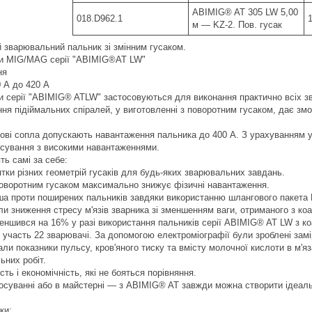
ABIMIG® AT 305 LW 5,00
018.D962.1
м — KZ-2. Пов. гусак
 зварювальний пальник зі змінним гусаком.
и MIG/MAG серії "ABIMIG®AT LW"
ня
 А до 420 А
и серії "ABIMIG® ATLW" застосовуються для виконання практично всіх з
ня підіймальних спіралей, у виготовленні з поворотним гусаком, дає змог
газові сопла допускають навантаження пальника до 400 А. З урахуванням 
осування з високими навантаженнями.
ть самі за себе:
ятки різних геометрій гусаків для будь-яких зварювальних завдань.
поворотним гусаком максимально знижує фізичні навантаження.
гша проти поширених пальників завдяки використанню шлангового пакет
и зниження стресу м'язів зварника зі зменшенням ваги, отриманого з к
меншився на 16% у разі використання пальників серії ABIMIG® AT LW з 
 участь 22 зварювачі. За допомогою електроміографії були зроблені замір
али показники пульсу, кров'яного тиску та вмісту молочної кислоти в м'
них робіт.
сть і економічність, які не бояться порівняння.
осуванні або в майстерні — з ABIMIG® AT завжди можна створити ідеаль
ки: