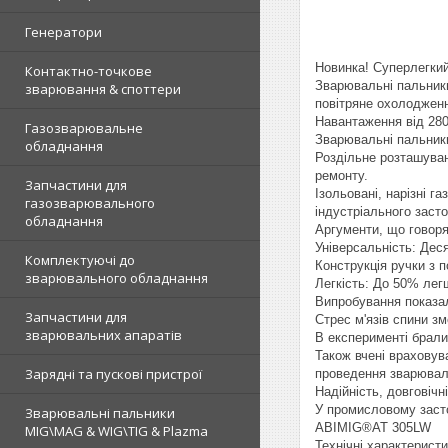
Генератори
Новинка! Суперлегкий
Контактно-точкове
Зварювальні пальник
зварювання & споттери
повітряне охолоджен
Навантаження від 280
Газозварювальне
Зварювальні пальник
обладнання
Роздільне розташуван
ремонту.
Запчастини для
Ізольовані, нарізні 
газозварювального
індустріального заст
обладнання
Аргументи, що говоря
Універсальність: Дес
Комплектуючі до
Конструкція ручки з 
зварювального обладнання
Легкість: До 50% ле
Випробування показал
Запчастини для
Стрес м'язів спини з
зварювальних апаратів
В експерименті брали
Також вчені враховув
Зарядні та пускові пристрої
проведення зварюваль
Надійність, довговічні
У промисловому заст
Зварювальні пальники
ABIMIG®AT 305LW
MIG\MAG & WIG\TIG & Plazma
Технічні характеристи