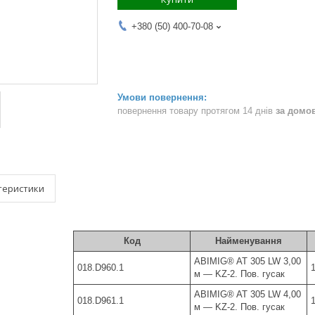
+380 (50) 400-70-08
повернення товару протягом 14 днів
за домо
теристики
Код
Найменування
ABIMIG® AT 305 LW 3,00
018.D960.1
м — KZ-2. Пов. гусак
ABIMIG® AT 305 LW 4,00
018.D961.1
м ― KZ-2. Пов. гусак