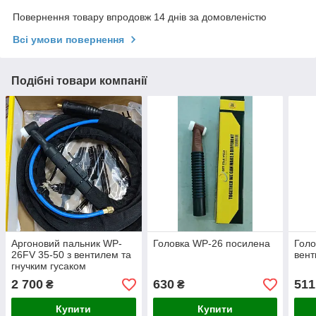
Повернення товару впродовж 14 днів за домовленістю
Всі умови повернення
Подібні товари компанії
Аргоновий пальник WP-
Головка WP-26 посилена
Голо
26FV 35-50 з вентилем та
вен
гнучким гусаком
2 700
630
511
₴
₴
Купити
Купити