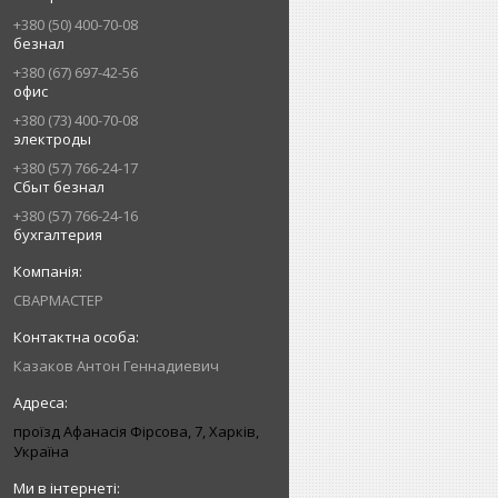
+380 (50) 400-70-08
безнал
+380 (67) 697-42-56
офис
+380 (73) 400-70-08
электроды
+380 (57) 766-24-17
Сбыт безнал
+380 (57) 766-24-16
бухгалтерия
СВАРМАСТЕР
Казаков Антон Геннадиевич
проїзд Афанасія Фірсова, 7, Харків,
Україна