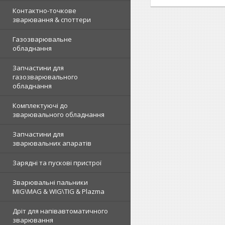
Контактно-точкове
зварювання & споттери
Газозварювальне
обладнання
Запчастини для
газозварювального
обладнання
Комплектуючі до
зварювального обладнання
Запчастини для
зварювальних апаратів
Зарядні та пускові пристрої
Зварювальні пальники
MIG\MAG & WIG\TIG & Plazma
Дріт для напівавтоматичного
зварювання