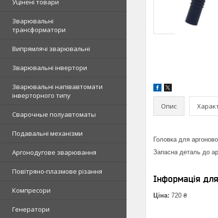
Уцінені товари
Зварювальні
трансформатори
Випрямлячі зварювальні
Зварювальні інвертори
Зварювальні напівавтомати
інверторного типу
Опис
Харак
Сварочные полуавтоматы
Подавальні механізми
Головка для аргоново
Аргонодугове зварювання
Запасна деталь до ар
Повітряно-плазмове різання
Інформація дл
Компресори
Ціна:
720 ₴
Генератори