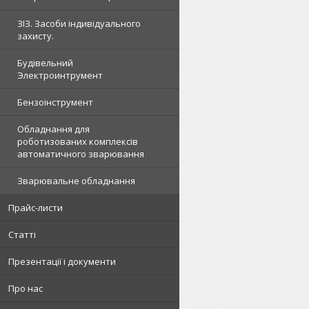
ЗІЗ. Засоби індивідуального
захисту.
Будівельний
Электроинтрумент
Бензоінструмент
Обладнання для
роботизованих комплексів
автоматичного зварювання
Зварювальне обладнання
Прайс-листи
Статті
Презентації і документи
Про нас