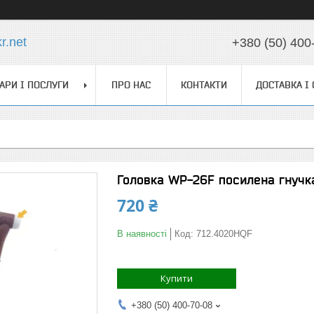
r.net
+380 (50) 400
АРИ І ПОСЛУГИ
ПРО НАС
КОНТАКТИ
ДОСТАВКА І
Головка WP-26F посилена гнучк
720 ₴
В наявності
Код:
712.4020HQF
Купити
+380 (50) 400-70-08