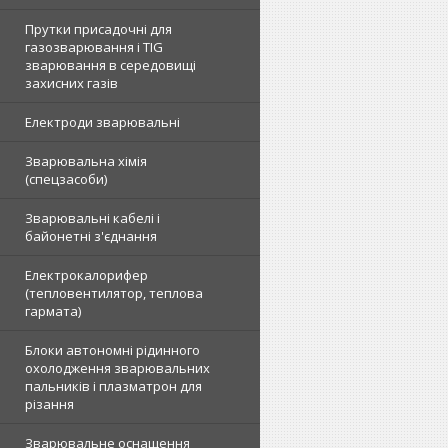
Прутки присадочні для
газозварювання і TIG
зварювання в середовищі
захисних газів
Електроди зварювальні
Зварювальна хімія
(спецзасоби)
Зварювальні кабелі і
байонетні з'єднання
Електрокалорифер
(тепловентилятор, теплова
гармата)
Блоки автономні рідинного
охолодження зварювальних
пальників і плазматрон для
різання
Зварювальне оснащення