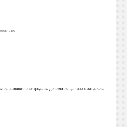
вленістю
вольфрамового електрода за допомогою цангового затискача.