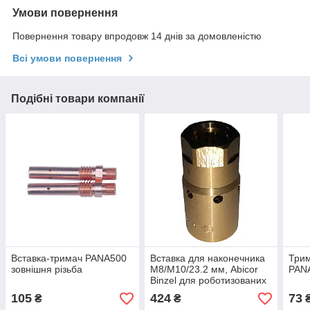
Умови повернення
Повернення товару впродовж 14 днів за домовленістю
Всі умови повернення
Подібні товари компанії
Вставка-тримач PANA500
Вставка для наконечника
Трим
зовнішня різьба
M8/М10/23.2 мм, Abicor
PAN
Binzel для роботизованих
пальників ROBO WH
105
424
73
₴
₴
W500, VTS 500