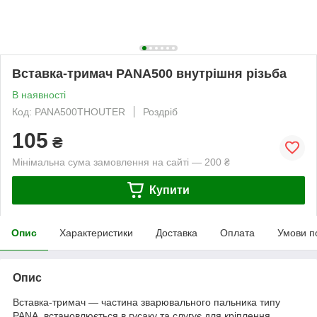
Вставка-тримач PANA500 внутрішня різьба
В наявності
Код: PANA500THOUTER
Роздріб
105
₴
Мінімальна сума замовлення на сайті — 200 ₴
Купити
Опис
Характеристики
Доставка
Оплата
Умови п
Опис
Вставка-тримач — частина зварювального пальника типу
PANA, встановлюється в гусаку та слугує для кріплення