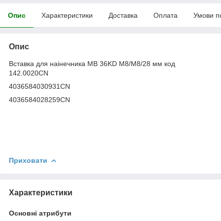
Опис
Характеристики
Доставка
Оплата
Умови п
Опис
Вставка для наінечника MB 36KD M8/М8/28 мм код
142.0020CN
4036584030931CN
4036584028259CN
Приховати
Характеристики
Основні атрибути