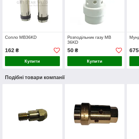
Сопло MB36KD
Розподільник газу MB
Мун
36KD
162
50
675
₴
₴
Купити
Купити
Подібні товари компанії