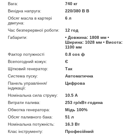
Вага:
740 кг
Вихідна напруга:
220/380 В В
Обсяг масла в картері
6 л
двигуна:
Час безперервної роботи:
12 год
Габарити:
• Довжина: 1808 мм •
Ширина: 1028 мм • Висота:
1100 мм
Фактор потужності
0.8 соѕ ф
Всепогодний кожух:
Є
Щітковий генератор:
Так
Система пуску:
Автоматична
Панель управління/
Цифрова
індикації:
Номінальна сила струму:
10.5 А
Витрати палива:
253 гр/кВт-година
Обмотка генератора:
Мідь 100%
Обсяг паливного бака:
51 л
Номінальна потужність:
16.3 Вт
Клас інструменту:
Професійний