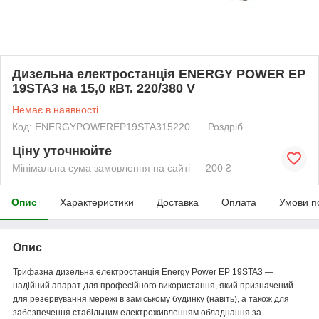
Дизельна електростанція ENERGY POWER EP
19STA3 на 15,0 кВт. 220/380 V
Немає в наявності
Код: ENERGYPOWEREP19STA315220
Роздріб
Ціну уточнюйте
Мінімальна сума замовлення на сайті — 200 ₴
Опис
Характеристики
Доставка
Оплата
Умови п
Опис
Трифазна дизельна електростанція Energy Power EP 19STA3 —
надійний апарат для професійного використання, який призначений
для резервування мережі в заміському будинку (навіть), а також для
забезпечення стабільним електроживленням обладнання за