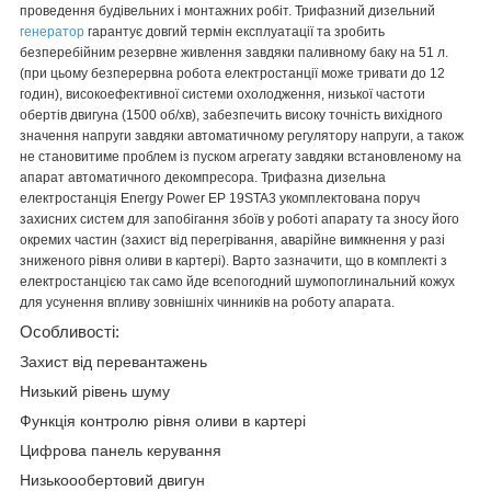
проведення будівельних і монтажних робіт. Трифазний дизельний
генератор
гарантує довгий термін експлуатації та зробить
безперебійним резервне живлення завдяки паливному баку на 51 л.
(при цьому безперервна робота електростанції може тривати до 12
годин), високоефективної системи охолодження, низької частоти
обертів двигуна (1500 об/хв), забезпечить високу точність вихідного
значення напруги завдяки автоматичному регулятору напруги, а також
не становитиме проблем із пуском агрегату завдяки встановленому на
апарат автоматичного декомпресора. Трифазна дизельна
електростанція Energy Power EP 19STA3 укомплектована поруч
захисних систем для запобігання збоїв у роботі апарату та зносу його
окремих частин (захист від перегрівання, аварійне вимкнення у разі
зниженого рівня оливи в картері). Варто зазначити, що в комплекті з
електростанцією так само йде всепогодний шумопоглинальний кожух
для усунення впливу зовнішніх чинників на роботу апарата.
Особливості:
Захист від перевантажень
Низький рівень шуму
Функція контролю рівня оливи в картері
Цифрова панель керування
Низькоообертовий двигун