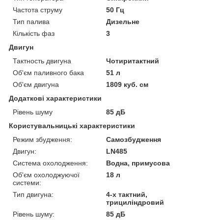
Частота струму
50 Гц
Тип палива
Дизельне
Кількість фаз
3
Двигун
Тактность двигуна
Чотиритактний
Об'єм паливного бака
51 л
Об'єм двигуна
1809 куб. см
Додаткові характеристики
Рівень шуму
85 дБ
Користувальницькі характеристики
Режим збудження:
Самозбудження
Двигун:
LN485
Система охолодження:
Водна, примусова
Об'єм охолоджуючої
18 л
системи:
Тип двигуна:
4-х тактний,
трициліндровий
Рівень шуму:
85 дБ