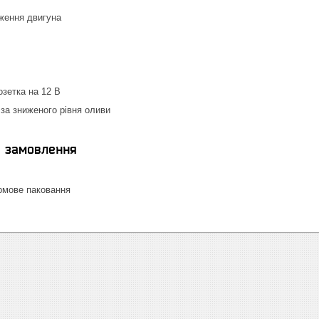
ження двигуна
зетка на 12 В
за зниженого рівня оливи
я замовлення
рмове паковання