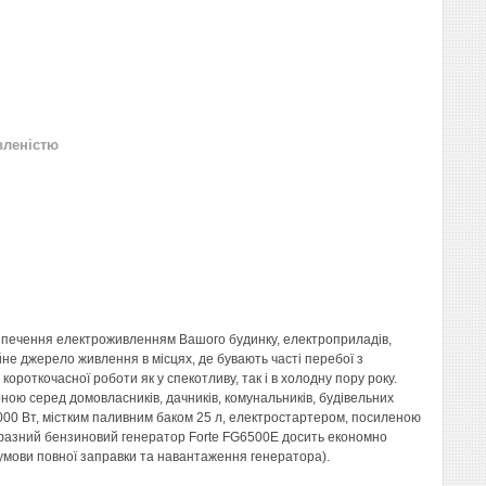
вленістю
зпечення електроживленням Вашого будинку, електроприладів,
йне джерело живлення в місцях, де бувають часті перебої з
ороткочасної роботи як у спекотливу, так і в холодну пору року.
рною серед домовласників, дачників, комунальників, будівельних
000 Вт, містким паливним баком 25 л, електростартером, посиленою
офазний бензиновий генератор Forte FG6500E досить економно
 умови повної заправки та навантаження генератора).