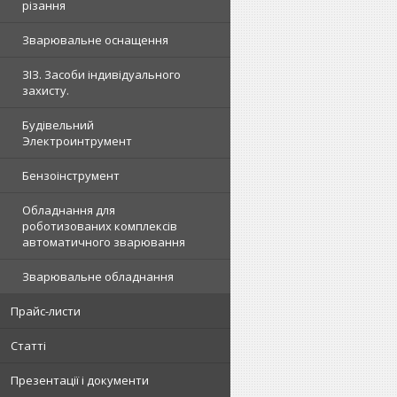
різання
Зварювальне оснащення
ЗІЗ. Засоби індивідуального
захисту.
Будівельний
Электроинтрумент
Бензоінструмент
Обладнання для
роботизованих комплексів
автоматичного зварювання
Зварювальне обладнання
Прайс-листи
Статті
Презентації і документи