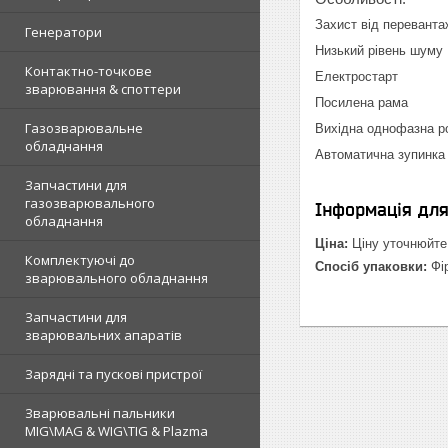
Захист від переванта
Генератори
Низький рівень шуму
Контактно-точкове
Електростарт
зварювання & споттери
Посилена рама
Газозварювальне
Вихідна однофазна ро
обладнання
Автоматична зупинка 
Запчастини для
газозварювального
Інформація дл
обладнання
Ціна:
Ціну уточнюйте
Комплектуючі до
Спосіб упаковки:
Фі
зварювального обладнання
Запчастини для
зварювальних апаратів
Зарядні та пускові пристрої
Зварювальні пальники
MIG\MAG & WIG\TIG & Plazma