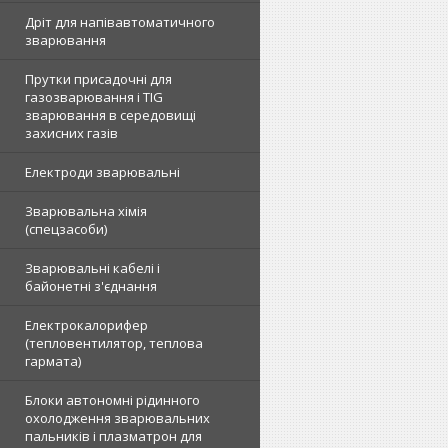
Дріт для напівавтоматичного
зварювання
Прутки присадочні для
газозварювання і TIG
зварювання в середовищі
захисних газів
Електроди зварювальні
Зварювальна хімія
(спецзасоби)
Зварювальні кабелі і
байонетні з'єднання
Електрокалорифер
(тепловентилятор, теплова
гармата)
Блоки автономні рідинного
охолодження зварювальних
пальників і плазматрон для