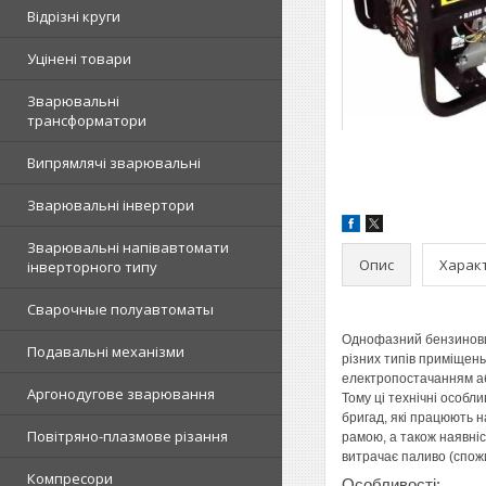
Відрізні круги
Уцінені товари
Зварювальні
трансформатори
Випрямлячі зварювальні
Зварювальні інвертори
Зварювальні напівавтомати
Опис
Харак
інверторного типу
Сварочные полуавтоматы
Однофазний бензино
Подавальні механізми
різних типів приміщень
електропостачанням або
Аргонодугове зварювання
Тому ці технічні особл
бригад, які працюють 
Повітряно-плазмове різання
рамою, а також наявні
витрачає паливо (спожи
Компресори
Особливості: