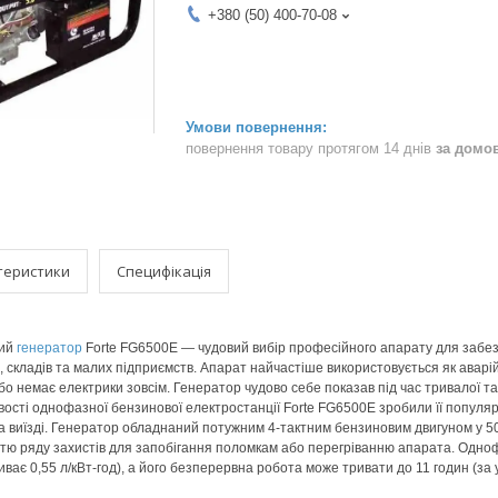
+380 (50) 400-70-08
повернення товару протягом 14 днів
за домо
теристики
Специфікація
вий
генератор
Forte FG6500E — чудовий вибір професійного апарату для забе
, складів та малих підприємств. Апарат найчастіше використовується як аварі
 немає електрики зовсім. Генератор чудово себе показав під час тривалої та к
ивості однофазної бензинової електростанції Forte FG6500E зробили її популя
на виїзді. Генератор обладнаний потужним 4-тактним бензиновим двигуном у 5
стю ряду захистів для запобігання поломкам або перегріванню апарата. Одн
ває 0,55 л/кВт-год), а його безперервна робота може тривати до 11 годин (за