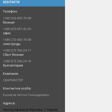
КОНТАКТИ
+380 (50) 400-70-08
безнал
+380 (67) 697-42-56
офис
+380 (73) 400-70-08
электроды
+380 (57) 766-24-17
Сбыт безнал
+380 (57) 766-24-16
бухгалтерия
СВАРМАСТЕР
Казаков Антон Геннадиевич
проїзд Афанасія Фірсова, 7, Харків,