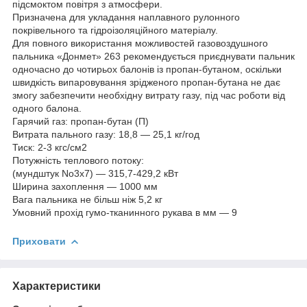
підсмоктом повітря з атмосфери.
Призначена для укладання наплавного рулонного
покрівельного та гідроізоляційного матеріалу.
Для повного використання можливостей газовоздушного
пальника «Донмет» 263 рекомендується приєднувати пальник
одночасно до чотирьох балонів із пропан-бутаном, оскільки
швидкість випаровування зрідженого пропан-бутана не дає
змогу забезпечити необхідну витрату газу, під час роботи від
одного балона.
Гарячий газ: пропан-бутан (П)
Витрата пального газу: 18,8 — 25,1 кг/год
Тиск: 2-3 кгс/cм2
Потужність теплового потоку:
(мундштук No3х7) — 315,7-429,2 кВт
Ширина захоплення — 1000 мм
Вага пальника не більш ніж 5,2 кг
Умовний прохід гумо-тканинного рукава в мм — 9
Приховати
Характеристики