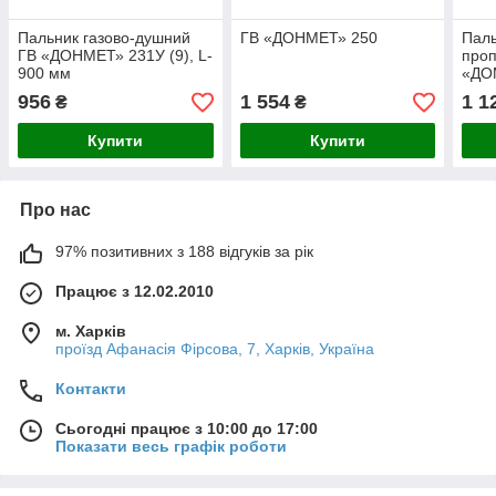
Пальник газово-душний
ГВ «ДОНМЕТ» 250
Паль
ГВ «ДОНМЕТ» 231У (9), L-
про
900 мм
«ДО
кла
956
1 554
1 1
₴
₴
Купити
Купити
Про нас
97% позитивних з 188 відгуків за рік
Працює з 12.02.2010
м. Харків
проїзд Афанасія Фірсова, 7, Харків, Україна
Контакти
Сьогодні працює з 10:00 до 17:00
Показати весь графік роботи