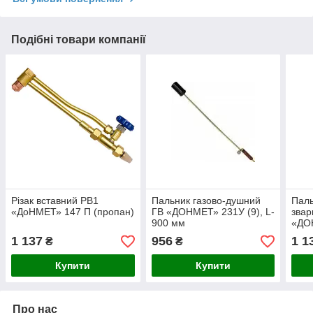
Подібні товари компанії
Різак вставний РВ1
Пальник газово-душний
Паль
«ДоНМЕТ» 147 П (пропан)
ГВ «ДОНМЕТ» 231У (9), L-
звар
900 мм
«ДОН
1 137
956
1 1
₴
₴
Купити
Купити
Про нас