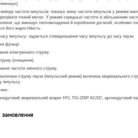
 зменшує).
 вибору частоти імпульсів: показує зміну частоти імпульсів у режимі мал
регрівати тонкий метал. У режимі середньої частоти зі збільшенням час
лення, що зменшує тепловкладення й короблення деталей, особливо тонк
я його жаростійкість.
 часу імпульсу: задається співвідношення часу імпульсу до часу паузи.
ня функції.
ання електричного струму.
струму (очищення).
вання частоти змінного струму.
 величини струму паузи (Імпульсний режим) величина зварювального стру
у імпульсу.
 мес.
онодуговий зварювальний апарат HYL TIG-200P AC/DC, аргонодуговий па
я замовлення