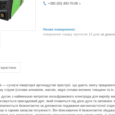
+380 (50) 400-70-08
повернення товару протягом 14 днів
за домо
теристики
e — сучасні інверторні аргонодугові пристрої, що дають змогу працювати 
ому струмі (сплави алюмінію, магнію, мідні сплави великих товщини та ін.
 дугою з найменшою витратою вольфрамового електрода для виробу ма
осовується присадковий дріт, який плавиться під дією дуги та заповнює з
палюється безконтактно за допомогою подавання високочастотної іскри.
ор із гарним запасом потужності. Він блискавично й безконтактно збудж
лятор дає можливість зварювати аргонодуговим пальником навіть із ду