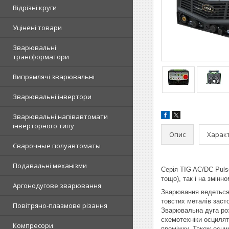
Відрізні круги
Уцінені товари
Зварювальні
трансформатори
Випрямлячі зварювальні
Зварювальні інвертори
Зварювальні напівавтомати
інверторного типу
Опис
Харак
Сварочные полуавтоматы
Подавальні механізми
Серія TIG AC/DC Puls
тощо), так і на змінн
Аргонодугове зварювання
Зварювання ведеться
товстих металів заст
Повітряно-плазмове різання
Зварювальна дуга роз
схемотехніки осцилят
Компресори
проміжку. Також осци