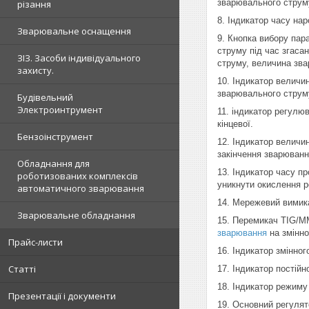
зварювального струму
різання
8. Індикатор часу на
Зварювальне оснащення
9. Кнопка вибору пар
струму під час згаса
ЗІЗ. Засоби індивідуального
струму, величина зва
захисту.
10. Індикатор величи
зварювального струм
Будівельний
Электроинтрумент
11. індикатор регулю
кінцевої.
Бензоінструмент
12. Індикатор величи
закінчення зварювання
Обладнання для
13. Індикатор часу п
роботизованих комплексів
уникнути окислення ро
автоматичного зварювання
14. Мережевий вимик
Зварювальне обладнання
15. Перемикач TIG/M
зварювання
на змінно
Прайс-листи
16. Індикатор змінног
Статті
17. Індикатор постійн
18. Індикатор режим
Презентації і документи
19. Основний регулят