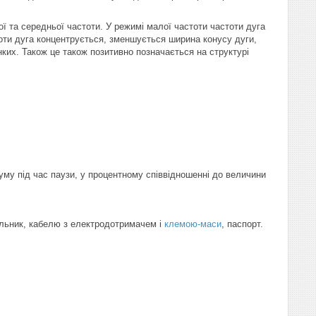
ої та середньої частоти. У режимі малої частоти частоти дуга
тоти дуга концентрується, зменшується ширина конусу дуги,
их. Також це також позитивно позначається на структурі
му під час паузи, у процентному співвідношенні до величини
льник, кабелю з електродотримачем і
клемою-маси
, паспорт.