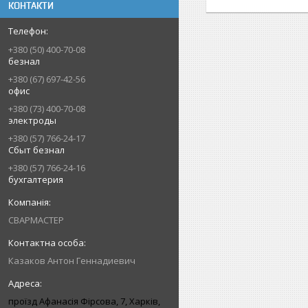
КОНТАКТИ
+380 (50) 400-70-08
безнал
+380 (67) 697-42-56
офис
+380 (73) 400-70-08
электроды
+380 (57) 766-24-17
Сбыт безнал
+380 (57) 766-24-16
бухгалтерия
СВАРМАСТЕР
Казаков Антон Геннадиевич
проїзд Афанасія Фірсова, 7, Харків,