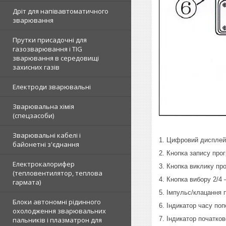
Дріт для напівавтоматичного
зварювання
Прутки присадочні для
газозварювання і TIG
зварювання в середовищі
захисних газів
Електроди зварювальні
Зварювальна хімія
(спецзасоби)
Зварювальні кабелі і
1. Цифровий дисплей:
байонетні з'єднання
2. Кнопка запису прог
Електрокалорифер
3. Кнопка виклику пр
(тепловентилятор, теплова
4. Кнопка вибору 2/4
гармата)
5. Імпульс/клацання 
Блоки автономні рідинного
6. Індикатор часу по
охолодження зварювальних
7. Індикатор початко
пальників і плазматрон для