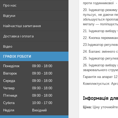
проти годинникової -
Про нас
20. Індикатор режиму
пульсує, не даючи пе
Відгуки
збільшується проплав
металу — поліпшуєтьс
Найчастіші запитання
21. Індикатор вибору
Доставка і оплата
22. Кнопка перемикан
23.Індикатор регулюв
Відео
24. Баланс змінного 
ГРАФІК РОБОТИ
25. Індикатор регулю
26. Індикатор вибору
Понеділок
09:00
18:00
зварювального струм
Вівторок
09:00
18:00
Гарантія на апарат 12
Середа
09:00
18:00
Комплектується: Арг
Четвер
09:00
18:00
Пʼятниця
09:00
18:00
Інформація дл
Субота
10:00
17:00
Ціна:
Ціну уточнюйте
Неділя
Вихідний