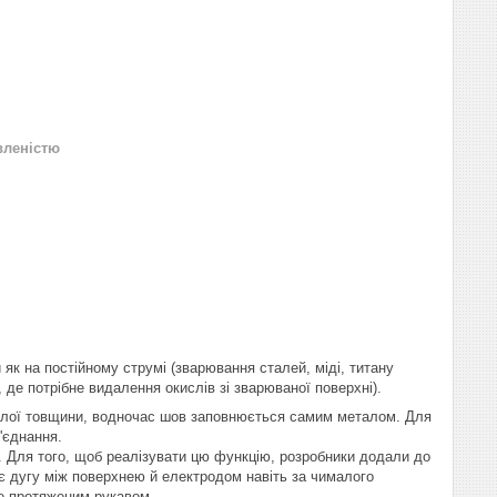
вленістю
як на постійному струмі (зварювання сталей, міді, титану
, де потрібне видалення окислів зі зварюваної поверхні).
лої товщини, водночас шов заповнюється самим металом. Для
'єднання.
 Для того, щоб реалізувати цю функцію, розробники додали до
ує дугу між поверхнею й електродом навіть за чималого
же протяженим рукавом.