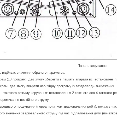
Панель керування:
 відбиває значення обраного параметра.
рам (10 програм): дає змогу зберегти в пам'ять апарата всі встановлені 
ограм: дає змогу вибрати необхідну програму із заздалегідь збережених
 — тактного режиму керування: встановлення 2-тактного або 4-тактного 
перемикання постійного струму.
переднього продування (перед початком зварювальних робіт): показує ча
вого значення зварювального струму під час підпалювання дуги (початко