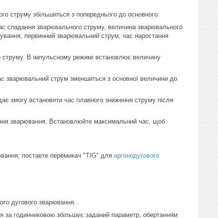
ого струму збільшиться з попереднього до основного.
час спадання зварювального струму, величина зварювального
одування, первинний зварювальний струм, час наростання
о струму. В імпульсному режимі встановлює величину
час зварювальний струм зменшиться з основної величини до
 дає змогу встановити час плавного зниження струму після
чення зварювання. Встановлюйте максимальний час, щоб
вання; поставте перемикач "TIG" для
аргонодугового
ого дугового зварювання.
ня за годинниковою збільшує заданий параметр, обертанням