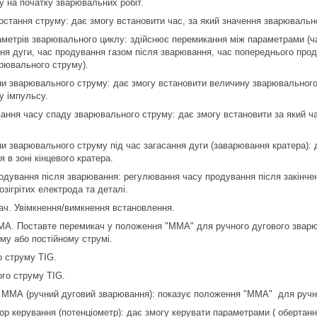
 на початку зварювальних робіт.
ростання струму: дає змогу встановити час, за який значення зварювальн
аметрів зварювального циклу: здійснює перемикання між параметрами (
ння дуги, час продування газом після зварювання, час попереднього пр
рювального струму).
ни зварювального струму: дає змогу встановити величину зварювальног
у імпульсу.
вання часу спаду зварювального струму: дає змогу встановити за який 
ни зварювального струму під час загасання дуги (заварювання кратера):
 в зоні кінцевого кратера.
родування після зварювання: регулювання часу продування після закін
зігрітих електрода та деталі.
ач. Увімкнення/вимкнення встановлення.
MA. Поставте перемикач у положення "ММА" для ручного дугового зварю
му або постійному струмі.
о струму TIG.
ого струму TIG.
у ММА (ручний дуговий зварювання): показує положення "ММА" для ручн
ор керування (потенціометр): дає змогу керувати параметрами ( обертан