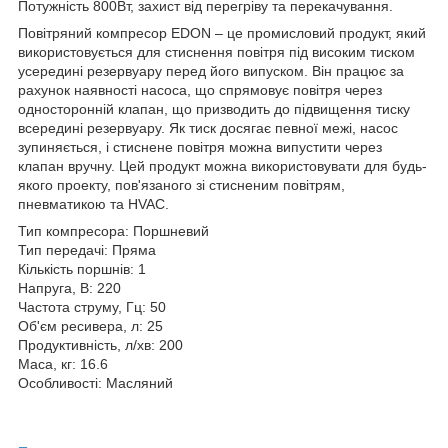
Потужність 800Вт, захист від перегріву та перекачування.
Повітряний компресор EDON – це промисловий продукт, який
використовується для стиснення повітря під високим тиском
усередині резервуару перед його випуском. Він працює за
рахунок наявності насоса, що спрямовує повітря через
односторонній клапан, що призводить до підвищення тиску
всередині резервуару. Як тиск досягає певної межі, насос
зупиняється, і стиснене повітря можна випустити через
клапан вручну. Цей продукт можна використовувати для будь-
якого проекту, пов'язаного зі стисненим повітрям,
пневматикою та HVAC.
Тип компресора: Поршневий
Тип передачі: Пряма
Кількість поршнів: 1
Напруга, В: 220
Частота струму, Гц: 50
Об'єм ресивера, л: 25
Продуктивність, л/хв: 200
Маса, кг: 16.6
Особливості: Масляний