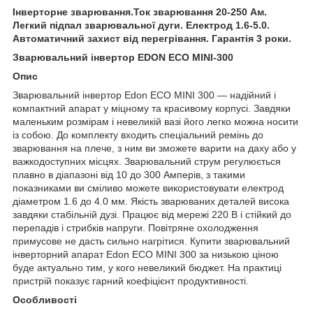
Інверторне зварювання.Ток зварювання 20-250 Ам.
Легкий підпал зварювальної дуги. Електрод 1.6-5.0.
Автоматичний захист від перегрівання. Гарантія 3 роки.
Зварювальний інвертор EDON ECO MINI-300
Опис
Зварювальний інвертор Edon ECO MINI 300 — надійний і
компактний апарат у міцному та красивому корпусі. Завдяки
маленьким розмірам і невеликій вазі його легко можна носити
із собою. До комплекту входить спеціальний ремінь до
зварювання на плече, з ним ви зможете варити на даху або у
важкодоступних місцях. Зварювальний струм регулюється
плавно в діапазоні від 10 до 300 Амперів, з такими
показниками ви сміливо можете використовувати електрод
діаметром 1.6 до 4.0 мм. Якість зварюваних деталей висока
завдяки стабільній дузі. Працює від мережі 220 В і стійкий до
перепадів і стрибків напруги. Повітряне охолодження
примусове не дасть сильно нагрітися. Купити зварювальний
інверторний апарат Edon ECO MINI 300 за низькою ціною
буде актуально тим, у кого невеликий бюджет. На практиці
пристрій показує гарний коефіцієнт продуктивності.
Особливості