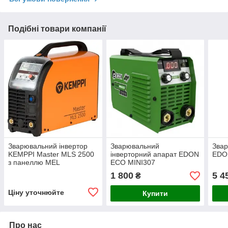
Подібні товари компанії
Зварювальний інвертор
Зварювальний
Звар
KEMPPI Master MLS 2500
інверторний апарат EDON
EDO
з панеллю MEL
ECO MINI307
1 800
5 4
₴
Ціну уточнюйте
Купити
Про нас