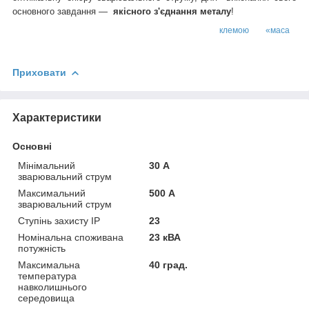
основного завдання —
якісного з'єднання металу
!
*комплектується зварювальним кабелем,
клемою «маса
»,
електродотримачем «Binzel»
Приховати
Характеристики
Основні
Мінімальний
30 А
зварювальний струм
Максимальний
500 А
зварювальний струм
Ступінь захисту IP
23
Номінальна споживана
23 кВА
потужність
Максимальна
40 град.
температура
навколишнього
середовища