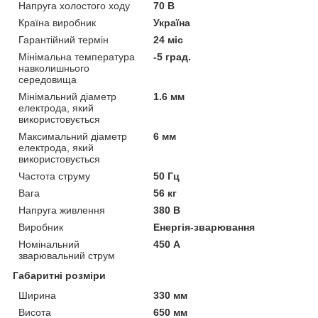
Напруга холостого ходу
70 В
Країна виробник
Україна
Гарантійний термін
24 міс
Мінімальна температура
-5 град.
навколишнього
середовища
Мінімальний діаметр
1.6 мм
електрода, який
використовується
Максимальний діаметр
6 мм
електрода, який
використовується
Частота струму
50 Гц
Вага
56 кг
Напруга живлення
380 В
Виробник
Енергія-зварювання
Номінальний
450 А
зварювальний струм
Габаритні розміри
Ширина
330 мм
Висота
650 мм