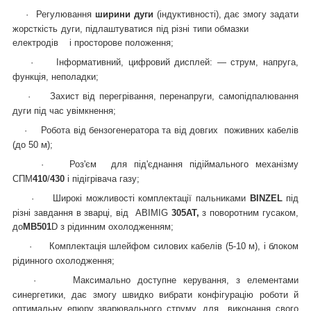
·
Регулювання
ширини дуги
(індуктивності), дає змогу задати
жорсткість дуги, підлаштуватися під різні типи обмазки
електродів і просторове положення;
·
Інформативний, цифровий дисплей: ― струм, напруга,
функція, неполадки;
·
Захист від перегрівання, перенапруги, самопідпалювання
дуги під час увімкнення;
·
Робота від бензогенератора та від довгих поживних кабелів
(до 50 м);
·
Роз'єм для під'єднання підіймального механізму
СПМ
410
/
430
і підігрівача газу;
·
Широкі можливості комплектації пальниками
BINZEL
під
різні завдання в зварці, від
ABIMIG
305
AT
,
з поворотним гусаком,
до
MB
501
D
з рідинним охолодженням;
·
Комплектація шлейфом силових кабелів (5-10 м), і блоком
рідинного охолодження;
·
Максимально доступне керування, з елементами
синергетики, дає змогу швидко вибрати конфігурацію роботи й
оптимальну епюру зварювального струму, для виконання свого