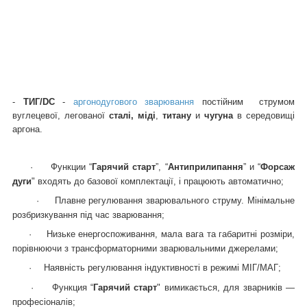
ММА
-
- ручний електродуговий зварювання штучними електродами
всіх типів, Ø 2,5 — 6 мм;
-
МИГ/МАГ
— напівавтоматичної зварювання вуглецевих,
низьколегованих, неіржавких
сталей
,
чугуна,
алюмінію
і його
сплавів дротом суцільного перерізу в середовищі захисних
газів і флюсової, Ø 0,8 — 2,4 мм.;
-
T
ИГ/
DC
-
аргонодугового зварювання
постійним струмом
вуглецевої, легованої
сталі, міді
,
титану
и
чугуна
в середовищі
аргона.
·
Функции “
Гарячий старт
”, “
Антиприлипання
” и “
Форсаж
дуги
" входять до базової комплектації, і працюють автоматично;
·
Плавне регулювання зварювального струму. Мінімальне
розбризкування під час зварювання;
·
Низьке енергоспоживання, мала вага та габаритні розміри,
порівнюючи з трансформаторними зварювальними джерелами;
·
Наявність регулювання індуктивності в режимі МІГ/МАГ;
·
Функция “
Гарячий старт
" вимикається, для зварників —
професіоналів;