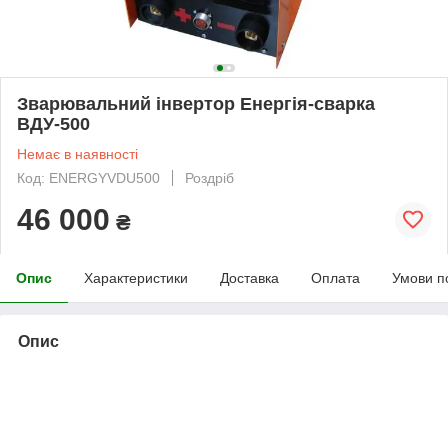
Зварювальний інвертор Енергія-сварка
ВДУ-500
Немає в наявності
Код: ENERGYVDU500
Роздріб
46 000
₴
Опис
Характеристики
Доставка
Оплата
Умови п
Опис
ВДУ ― 500
— потужний і мультисистемний зварювальний
випрямляч, обладнаний усіма необхідними функціями для
професійного зварювання практично всіх різновидів металів і
сплавів у трьох режимах: