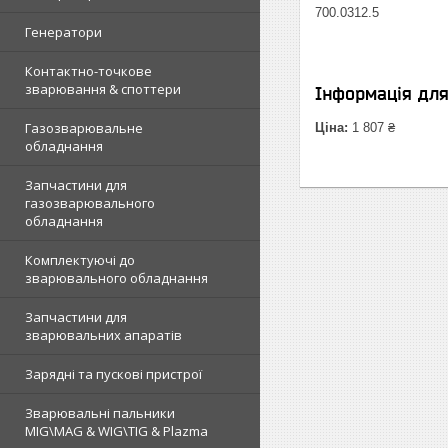
700.0312.5
Генератори
Контактно-точкове
зварювання & споттери
Інформація дл
Газозварювальне
Ціна:
1 807 ₴
обладнання
Запчастини для
газозварювального
обладнання
Комплектуючі до
зварювального обладнання
Запчастини для
зварювальних апаратів
Зарядні та пускові пристрої
Зварювальні пальники
MIG\MAG & WIG\TIG & Plazma