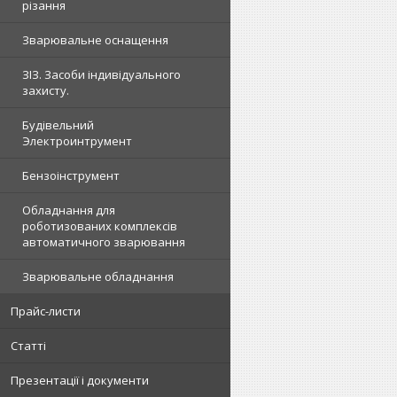
різання
Зварювальне оснащення
ЗІЗ. Засоби індивідуального
захисту.
Будівельний
Электроинтрумент
Бензоінструмент
Обладнання для
роботизованих комплексів
автоматичного зварювання
Зварювальне обладнання
Прайс-листи
Статті
Презентації і документи