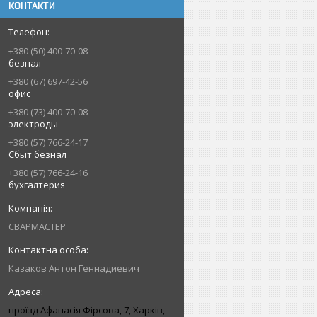
КОНТАКТИ
+380 (50) 400-70-08
безнал
+380 (67) 697-42-56
офис
+380 (73) 400-70-08
электроды
+380 (57) 766-24-17
Сбыт безнал
+380 (57) 766-24-16
бухгалтерия
СВАРМАСТЕР
Казаков Антон Геннадиевич
проїзд Афанасія Фірсова, 7, Харків,