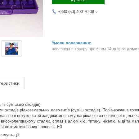
+380 (50) 400-70-08
повернення товару протягом 14 днів
за домо
теристики
 із сумішшю оксидів)
и оксидів рідкоземельних елементів (суміш оксидів). Порівнюючи з тор
діапазоні потужностей завдяки меншому нагріванню за незмінної щільност
 високолегованому сталях, сплавів алюмінію, титану, нікелю, міді та ма
ля автоматизованих процесів. Е3
сплуатації.