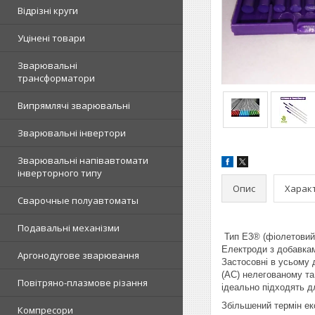
Відрізні круги
Уцінені товари
Зварювальні
трансформатори
Випрямлячі зварювальні
Зварювальні інвертори
Зварювальні напівавтомати
інверторного типу
Опис
Харак
Сварочные полуавтоматы
Подавальні механізми
Тип E3® (фіолетовий,
Електроди з добавкам
Аргонодугове зварювання
Застосовні в усьому 
(АС) нелегованому та
Повітряно-плазмове різання
ідеально підходять д
Збільшений термін ек
Компресори