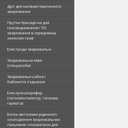
Дріт для напівавтоматичного
зварювання
Прутки присадочні для
газозварювання і TIG
зварювання в середовищі
захисних газів
Електроди зварювальні
Зварювальна хімія
(спецзасоби)
Зварювальні кабелі і
байонетні з'єднання
Електрокалорифер
(тепловентилятор, теплова
гармата)
Блоки автономні рідинного
охолодження зварювальних
пальників і плазматрон для