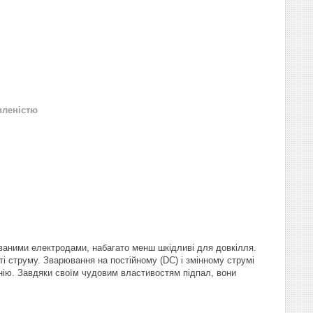
вленістю
ованими електродами, набагато менш шкідливі для довкілля.
і струму. Зварювання на постійному (DC) і змінному струмі
гнію. Завдяки своїм чудовим властивостям підпал, вони