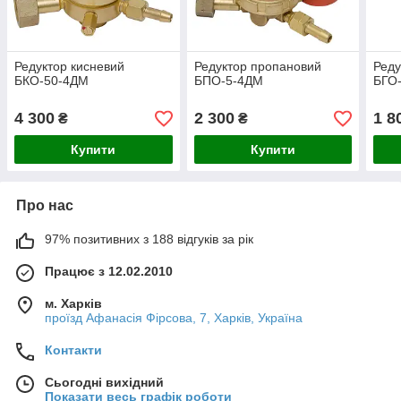
Редуктор кисневий
Редуктор пропановий
Реду
БКО-50-4ДМ
БПО-5-4ДМ
БГО
4 300
2 300
1 8
₴
₴
Купити
Купити
Про нас
97% позитивних з 188 відгуків за рік
Працює з 12.02.2010
м. Харків
проїзд Афанасія Фірсова, 7, Харків, Україна
Контакти
Сьогодні вихідний
Показати весь графік роботи