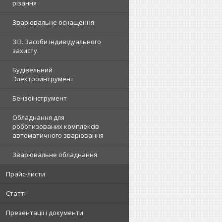
різання
Зварювальне оснащення
ЗІЗ. Засоби індивідуального
захисту.
Будівельний
Электроинтрумент
Бензоінструмент
Обладнання для
роботизованих комплексів
автоматичного зварювання
Зварювальне обладнання
Прайс-листи
Статті
Презентації і документи