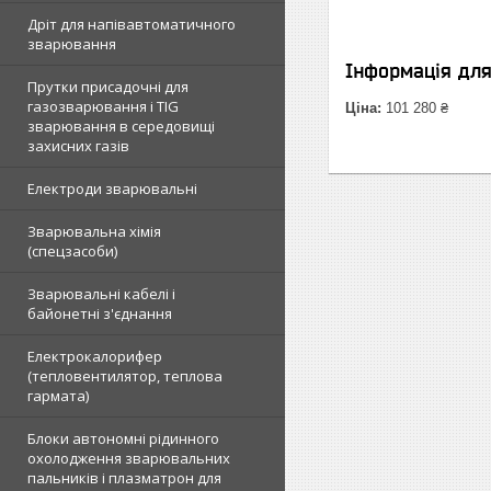
Дріт для напівавтоматичного
зварювання
Інформація дл
Прутки присадочні для
газозварювання і TIG
Ціна:
101 280 ₴
зварювання в середовищі
захисних газів
Електроди зварювальні
Зварювальна хімія
(спецзасоби)
Зварювальні кабелі і
байонетні з'єднання
Електрокалорифер
(тепловентилятор, теплова
гармата)
Блоки автономні рідинного
охолодження зварювальних
пальників і плазматрон для