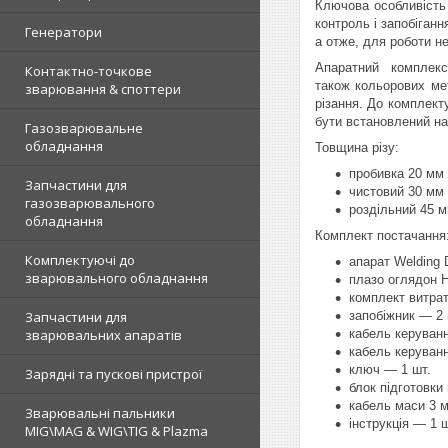
Ключова особливіст
контроль і запобіган
Генератори
а отже, для роботи н
Апаратний комплек
Контактно-точкове
також кольорових ме
зварювання & споттери
різання. До комплект
бути встановлений на 
Газозварювальне
обладнання
Товщина різу:
пробивка 20 мм
Запчастини для
чистовий 30 мм
газозварювального
роздільний 45 
обладнання
Комплект постачання
Комплектуючі до
апарат Welding 
зварювального обладнання
плазо оглядон H
комплект витра
Запчастини для
запобіжник — 2 
зварювальних апаратів
кабель керуванн
кабель керуванн
ключ — 1 шт.
Зарядні та пускові пристрої
блок підготовки
кабель маси 3 м
Зварювальні пальники
інструкція — 1 ш
MIG\MAG & WIG\TIG & Plazma