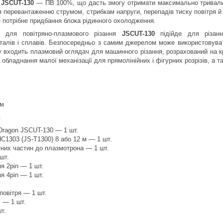
ь
JSCUT-130
— ПВ 100%, що дасть змогу отримати максимально тривалий
ня перевантаженню струмом, стрибкам напруги, перепадів тиску повітря й
е потрібне придбання блока рідинного охолодження.
с для повітряно-плазмового різання
JSCUT-130
підійде для різанн
талів і сплавів. Безпосередньо з самим джерелом може використовуват
у входить плазмовий оглядач для машинного різання, розрахований на к
обладнання малої механізації для прямолінійних і фігурних розрізів, а т
мм
:
Dragon JSCUT-130 — 1 шт.
C1303 (JS-T1300) 8 або 12 м — 1 шт.
тних частин до плазмотрона — 1 шт.
шт.
я 2pin — 1 шт.
я 4pin — 1 шт.
 повітря — 1 шт.
 — 1 шт.
т.