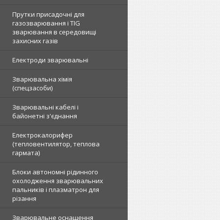
Прутки присадочні для
газозварювання і TIG
зварювання в середовищі
захисних газів
Електроди зварювальні
Зварювальна хімія
(спецзасоби)
Зварювальні кабелі і
байонетні з'єднання
Електрокалорифер
(тепловентилятор, теплова
гармата)
Блоки автономні рідинного
охолодження зварювальних
пальників і плазматрон для
різання
Зварювальне оснащення