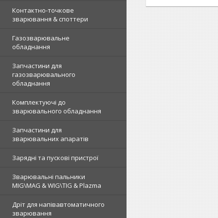
Контактно-точкове
зварювання & споттери
Газозварювальне
обладнання
Запчастини для
газозварювального
обладнання
Комплектуючі до
зварювального обладнання
Запчастини для
зварювальних апаратів
Зарядні та пускові пристрої
Зварювальні пальники
MIG\MAG & WIG\TIG & Plazma
Дріт для напівавтоматичного
зварювання