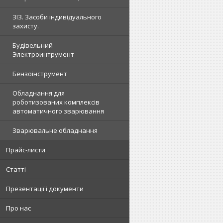
ЗІЗ. Засоби індивідуального
захисту.
Будівельний
Электроинтрумент
Бензоінструмент
Обладнання для
роботизованих комплексів
автоматичного зварювання
Зварювальне обладнання
Прайс-листи
Статті
Презентації і документи
Про нас