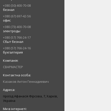
+380 (50) 400-70-08
безнал
+380 (67) 697-42-56
офис
+380 (73) 400-70-08
электроды
+380 (57) 766-24-17
Сбыт безнал
+380 (57) 766-24-16
бухгалтерия
СВАРМАСТЕР
Казаков Антон Геннадиевич
проїзд Афанасія Фірсова, 7, Харків,
Україна