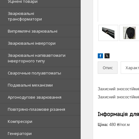
Уцінені товари
Зварювальні
трансформатори
Випрямлячі зварювальні
Зварювальні інвертори
Зварювальні напівавтомати
інверторного типу
Опис
Харак
Сварочные полуавтоматы
Подавальні механізми
Захисний зносостійки
Аргонодугове зварювання
Захисний зносостійки
Повітряно-плазмове різання
Інформація дл
Компресори
Ціна:
480 ₴/пог.м
Генератори