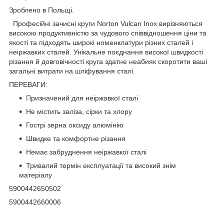
Зроблено в Польщі.
Професійні зачисні круги Norton Vulcan Inox вирізняються
високою продуктивністю за чудового співвідношення ціни та
якості та підходять широкі номенклатури різних сталей і
неіржавких сталей. Унікальне поєднання високої швидкості
різання й довговічності круга здатне неабияк скоротити ваші
загальні витрати на шліфування сталі.
ПЕРЕВАГИ:
Призначений для неіржавкої сталі
Не містить заліза, сірки та хлору
Гострі зерна оксиду алюмінію
Швидке та комфортне різання
Немає забруднення неіржавкої сталі
Тривалий термін експлуатації та високий знім
матеріалу
5900442650502
5900442660006