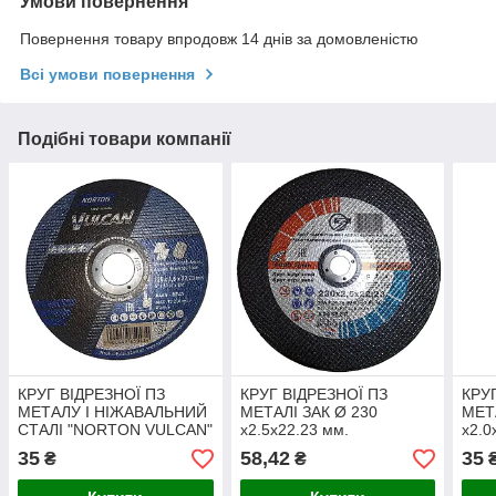
Умови повернення
Повернення товару впродовж 14 днів за домовленістю
Всі умови повернення
Подібні товари компанії
КРУГ ВІДРЕЗНОЇ ПЗ
КРУГ ВІДРЕЗНОЇ ПЗ
КРУ
МЕТАЛУ І НІЖАВАЛЬНИЙ
МЕТАЛІ ЗАК Ø 230
МЕТ
СТАЛІ "NORTON VULCAN"
х2.5х22.23 мм.
х2.0
Ø125Х1.6X22.23
35
58,42
35
₴
₴